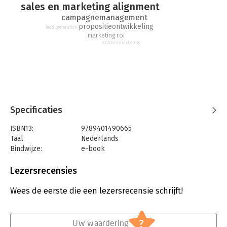
sales en marketing alignment
campagnemanagement
propositieontwikkeling
lead generation
marketing roi
contentmarketing
Specificaties
ISBN13:
9789401490665
Taal:
Nederlands
Bindwijze:
e-book
Beveiliging:
watermerk
Bestandsformaat:
epub
Lezersrecensies
Aantal pagina's:
216
Uitgever:
Lannoo Campus
Wees de eerste die een lezersrecensie schrijft!
Verschijningsdatum:
9-5-2023
Hoofdrubriek:
Marketing
?
Uw waardering