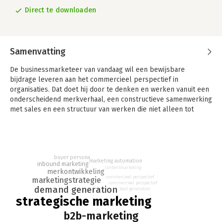
Direct te downloaden
Samenvatting
De businessmarketeer van vandaag wil een bewijsbare
bijdrage leveren aan het commercieel perspectief in
organisaties. Dat doet hij door te denken en werken vanuit een
onderscheidend merkverhaal, een constructieve samenwerking
met sales en een structuur van werken die niet alleen tot
zichtbaarheid en conversie leidt, maar vooral tot focus voor
prospecteren en het vergroten van de betrokkenheid van
doelgroepen.
Dit alles maakt de rol van de businessmarketeer strategischer,
buyer persona
marketing automation
inbound marketing
de functie boeiender en de commerciële bijdrage van het
contentmarketing
merkontwikkeling
marketingteam waardevoller voor organisaties.
commercieel perspectief
marketingstrategie
commercieel perspectief
demand generation
lead generation
strategische marketing
b2b-marketing