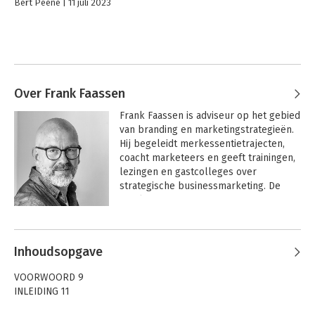
Bert Peene
11 juli 2023
Over Frank Faassen
Frank Faassen is adviseur op het gebied 
van branding en marketingstrategieën. 
Hij begeleidt merkessentietrajecten, 
coacht marketeers en geeft trainingen, 
lezingen en gastcolleges over 
strategische businessmarketing. De 
afgelopen 25 jaar was Faassen 
werkzaam in zowel consumenten- als 
businessmarketing. Hij werkte voor 
verschillende reclamebureaus en is bij 
Inhoudsopgave
verschillende organisaties 
verantwoordelijk geweest voor 
VOORWOORD 9
marketing & communicatie.
INLEIDING 11