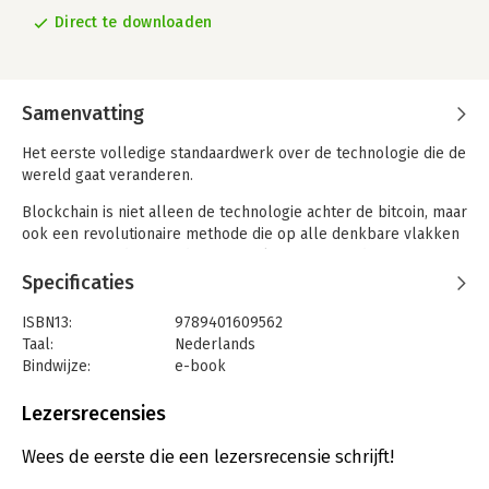
Direct te downloaden
Samenvatting
Het eerste volledige standaardwerk over de technologie die de
wereld gaat veranderen.
Blockchain is niet alleen de technologie achter de bitcoin, maar
ook een revolutionaire methode die op alle denkbare vlakken
voor ingrijpende veranderingen zal zorgen: van de economie
en de financiële sector tot de service-industrie, de culturele
Specificaties
sector en de zorg.
ISBN13:
9789401609562
In dit grondige werk tonen Don en Alex Tapscott hoe de
Taal:
Nederlands
blockchaintechnologie nieuwe mogelijkheden biedt voor zowel
Bindwijze:
e-book
individuen als bedrijven. Deze decentrale methode biedt een
Beveiliging:
watermerk
manier van samenwerken die compleet transparant en
Bestandsformaat:
epub
Lezersrecensies
betrouwbaar is. Door middel van het peer-to-peer-principe is
Aantal pagina's:
446
blockchain voor iedereen toegankelijk, volledig onafhankelijk
Uitgever:
Xander Uitgevers B.V.
Wees de eerste die een lezersrecensie schrijft!
van banken en andere instanties.
Verschijningsdatum:
12-7-2018