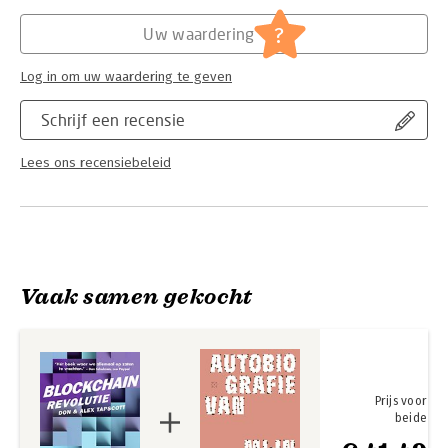
Blockchainrevolutie onthult hoe deze baanbrekende
Hoofdrubriek:
Literatuur en romans
?
Uw waardering
technologie de toekomst van de wereldeconomie de komende
jaren ingrijpend zal veranderen.
Log in om uw waardering te geven
Schrijf een recensie
Lees ons recensiebeleid
Vaak samen gekocht
Prijs voor
beide