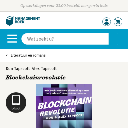
Op werkdagen voor 23:00 besteld, morgen in huis
Literatuur en romans
Don Tapscott
,
Alex Tapscott
Blockchainrevolutie
E-book