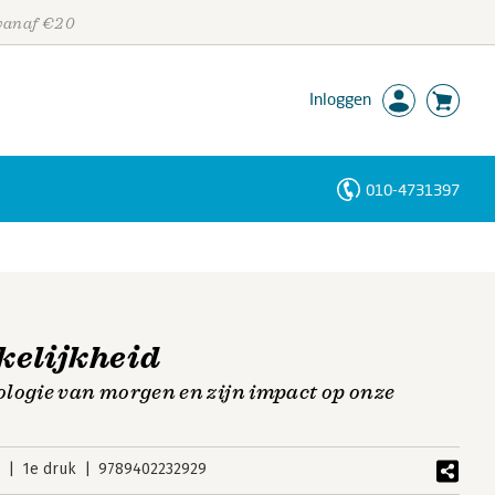
 vanaf €20
Inloggen
010-4731397
Personen
Trefwoorden
kelijkheid
logie van morgen en zijn impact op onze
8
1e druk
9789402232929