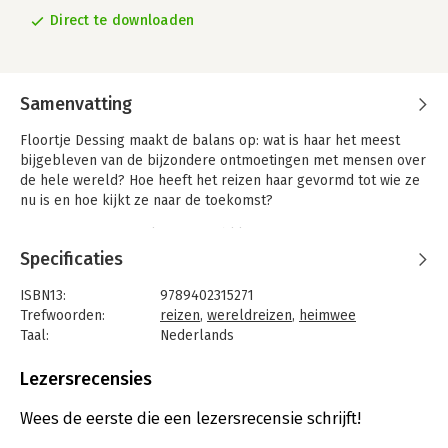
Direct te downloaden
Samenvatting
Floortje Dessing maakt de balans op: wat is haar het meest
bijgebleven van de bijzondere ontmoetingen met mensen over
de hele wereld? Hoe heeft het reizen haar gevormd tot wie ze
nu is en hoe kijkt ze naar de toekomst?
In Heimwee moet je koesteren blikt ze terug op vijfentwintig
jaar reisprogramma’s maken. Ze vertelt over wat ze leerde van
Specificaties
mensen die het roer omgooien en bewust kiezen voor een
leven dichter bij de natuur – en waarom ze daar zelf nog niet
ISBN13:
9789402315271
klaar voor is. Over minimalistisch leven, gezond ouder worden
Trefwoorden:
reizen
,
wereldreizen
,
heimwee
en andere manieren van opvoeden, eten en de tijd beleven.
Taal:
Nederlands
Over de gevaren onderweg, hoe ze in het vak is gerold en hoe
Bindwijze:
e-book
ze zich herpakt als ze tegen haar eigen grenzen aanloopt.
Beveiliging:
watermerk
Lezersrecensies
Bestandsformaat:
epub
Terwijl ze dieper graaft naar haar drijfveren gaat ze de
Aantal pagina's:
336
Wees de eerste die een lezersrecensie schrijft!
belangrijke thema’s van onze tijd niet uit de weg. Maar ze deelt
Uitgever:
Meulenhoff