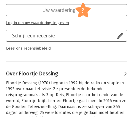
ook luchtiger inzichten: zoals de ontdekking dat neushoorns
Druk:
1
net zo goed een ochtendhumeur hebben en waarom je in de
Verschijningsdatum:
11-4-2023
?
Uw waardering
bush nooit een zwarte broek moet dragen.
Hoofdrubriek:
Mens en maatschappij
Heimwee moet je koesteren is een verzameling van de
Log in om uw waardering te geven
avonturen die Floortje de afgelopen jaren heeft beleefd: zowel
groot als klein, ver weg als dicht bij huis.
Schrijf een recensie
Lees ons recensiebeleid
Over Floortje Dessing
Floortje Dessing (1970) begon in 1992 bij de radio en stapte in 
1995 over naar televisie. Ze presenteerde bekende 
reisprogramma’s als 3 op Reis, Floortje naar het einde van de 
wereld, Floortje blijft hier en Floortje gaat mee. In 2016 won ze 
de Gouden Televizier-Ring. Daarnaast is ze schrijver van 365 
dagen onderweg, 25 wereldroutes die je gedaan moet hebben 
en 100 wereldplekken die je gezien moet hebben en 
ambassadeur van Justdiggit en het Rode Kruis.