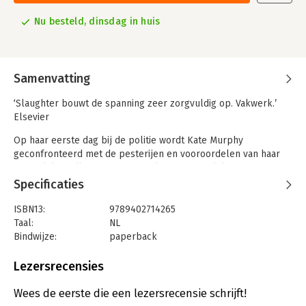
Nu besteld, dinsdag in huis
Samenvatting
‘Slaughter bouwt de spanning zeer zorgvuldig op. Vakwerk.’
Elsevier
Op haar eerste dag bij de politie wordt Kate Murphy
geconfronteerd met de pesterijen en vooroordelen van haar
mannelijke collega’s. Het is de slechtst mogelijke dag om te
beginnen: een seriemoordenaar die het heeft voorzien op
Specificaties
agenten heeft zojuist een nieuw slachtoffer gemaakt. Het
spoor leidt Kate en haar collega naar de donkerste buurten
ISBN13:
9789402714265
van Atlanta, waar iemand zijn oog op Kate heeft laten vallen…
Taal:
NL
Bindwijze:
paperback
‘De Queen of Crime slaat weer hard toe.’ Knack
Aantal pagina's:
480
Uitgever:
HarperCollins
Lezersrecensies
Druk:
1
Verschijningsdatum:
7-11-2023
Wees de eerste die een lezersrecensie schrijft!