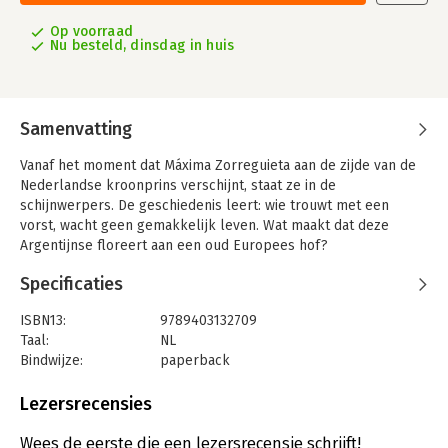
Op voorraad
Nu besteld, dinsdag in huis
Samenvatting
Vanaf het moment dat Máxima Zorreguieta aan de zijde van de
Nederlandse kroonprins verschijnt, staat ze in de
schijnwerpers. De geschiedenis leert: wie trouwt met een
vorst, wacht geen gemakkelijk leven. Wat maakt dat deze
Argentijnse floreert aan een oud Europees hof?
Koningin Máxima werd vijftig jaar geleden geboren in een land
Specificaties
in verval. Argentinië was zijn grootse toekomst misgelopen en
vluchtte in nostalgie. De Argentijnse tragedie dringt de familie
ISBN13:
9789403132709
binnen wanneer haar vader toetreedt tot de militaire regering.
Taal:
NL
Wat in Máxima’s jeugd vanzelfsprekend was, zal diepe sporen
Bindwijze:
paperback
trekken in haar latere leven.
Aantal pagina's:
328
Uitgever:
Bezige Bij b.v., Uitgeverij De
Lezersrecensies
In Máxima Zorreguieta. Moederland, het eerste boek van een
Druk:
3
biografisch portret in twee delen, laat Marcia Luyten zien hoe
Verschijningsdatum:
28-3-2024
Wees de eerste die een lezersrecensie schrijft!