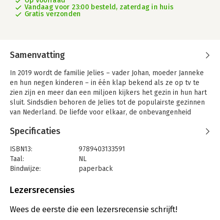
Op voorraad
Vandaag voor 23:00 besteld, zaterdag in huis
Gratis verzonden
Samenvatting
In 2019 wordt de familie Jelies – vader Johan, moeder Janneke
en hun negen kinderen – in één klap bekend als ze op tv te
zien zijn en meer dan een miljoen kijkers het gezin in hun hart
sluit. Sindsdien behoren de Jelies tot de populairste gezinnen
van Nederland. De liefde voor elkaar, de onbevangenheid
waarmee Johan en Janneke hun kinderen opvoeden en hun
Specificaties
grenzeloze optimisme zijn een inspiratie voor velen, zeker nu
ze hun oude woonplaats Tollebeek (bij Urk) hebben
ISBN13:
9789403133591
achtergelaten om een nieuw bestaan op te bouwen in het
Taal:
NL
Spaanse Pinoso.
Bindwijze:
paperback
In De Jelies laten Johan en Janneke zich van hun meest
Uitgever:
Cargo
openhartige kant zien. Ze vertellen alles over hun eigen jeugd,
Druk:
1
Lezersrecensies
hun eerste ontmoeting en de kracht van hun
Verschijningsdatum:
26-11-2024
onvoorwaardelijke liefde waar niet iedereen altijd achter stond.
Wees de eerste die een lezersrecensie schrijft!
Welke tegenslagen moesten zij overwinnen om het
Hoofdrubriek:
Sport, hobby, lifestyle