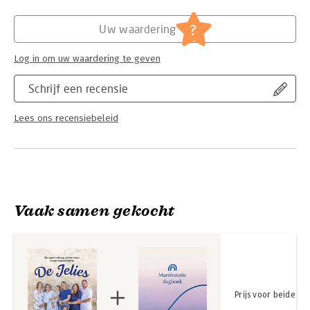
onverwoestbare team te worden dat ze nu zijn? Dit boek
vertelt het inspirerende verhaal van een gezin dat met veel
?
Uw waardering
liefde, geloof en wilskracht alles uit het leven haalt, hoe
moeilijk dat soms ook is.
Log in om uw waardering te geven
Schrijf een recensie
Lees ons recensiebeleid
Vaak samen gekocht
Prijs voor beide