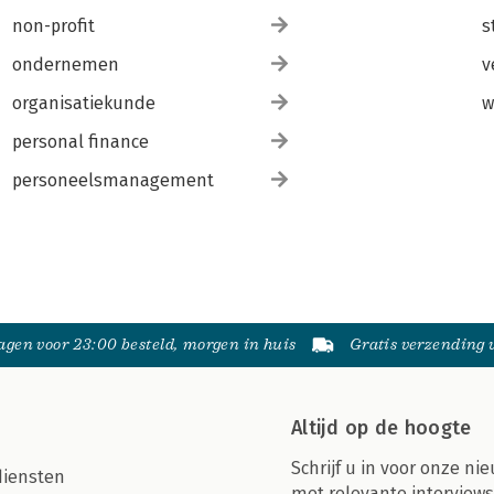
non-profit
s
ondernemen
v
organisatiekunde
w
personal finance
personeelsmanagement
gen voor 23:00 besteld, morgen in huis
Gratis verzending
Altijd op de hoogte
Schrijf u in voor onze nie
diensten
met relevante interviews