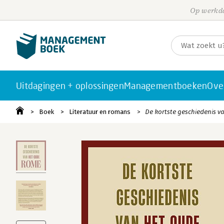
Op werkda
Uitdagingen + oplossingen
Managementboeken
Ove
Boek
Literatuur en romans
De kortste geschiedenis v