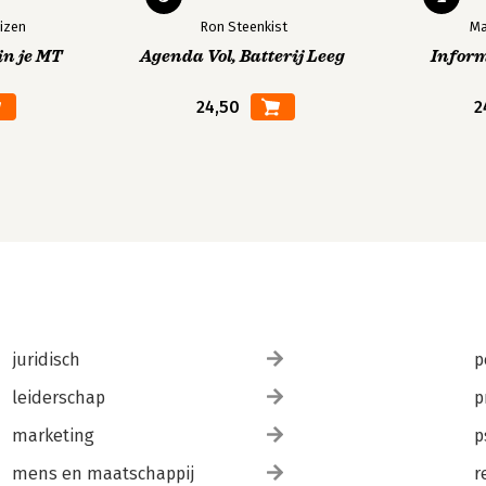
izen
Ron Steenkist
Ma
in je MT
Agenda Vol, Batterij Leeg
Infor
24,50
2
juridisch
p
leiderschap
p
marketing
p
mens en maatschappij
r