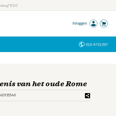
 vanaf €20
Inloggen
010-4731397
Personen
Trefwoorden
denis van het oude Rome
403135540