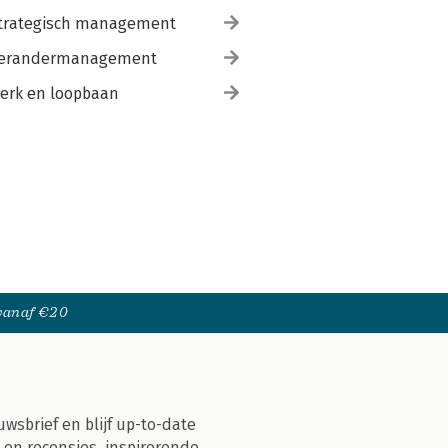
trategisch management
erandermanagement
erk en loopbaan
 vanaf €20
uwsbrief en blijf up-to-date
 en recensies, inspirerende