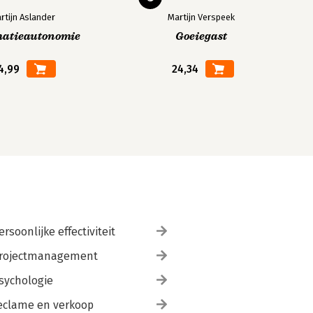
rtijn Aslander
Martijn Verspeek
matieautonomie
Goeiegast
4,99
24,34
ersoonlijke effectiviteit
rojectmanagement
sychologie
eclame en verkoop