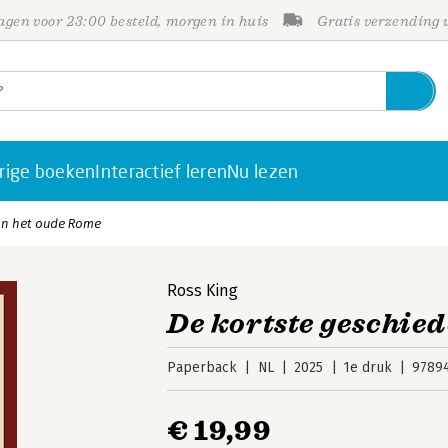
gen voor 23:00 besteld, morgen in huis
Gratis verzending
rige boeken
Interactief leren
Nu lezen
an het oude Rome
Ross King
De kortste geschie
Paperback
NL
2025
1e druk
9789
€ 19,99