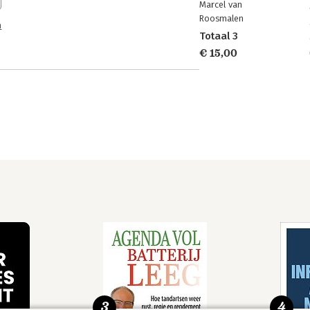
Marcel van
Roosmalen
n
Totaal 3
€ 15,00
3
4