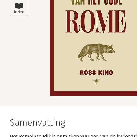
Samenvatting
Het Romeinse Rijk is onmiskenbaar een van de invloedri