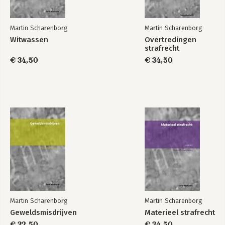
uitdrukkingen 450
Overzicht boekenreeks 573
Martin Scharenborg
Martin Scharenborg
Witwassen
Overtredingen
strafrecht
Faillissementsfraude
Bewijs in het
strafrecht
€ 34,50
€ 34,50
Bekijk alle boeken
Martin Scharenborg
Martin Scharenborg
Geweldsmisdrijven
Materieel strafrecht
€ 32,50
€ 34,50