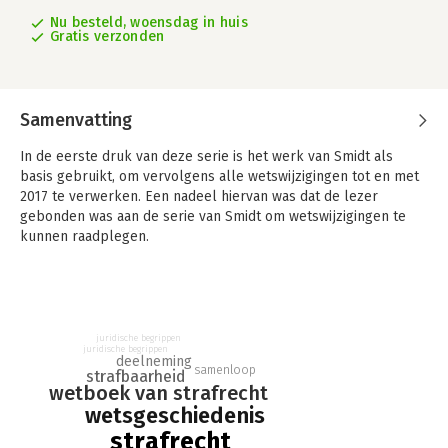
Nu besteld, woensdag in huis
Gratis verzonden
Samenvatting
In de eerste druk van deze serie is het werk van Smidt als
basis gebruikt, om vervolgens alle wetswijzigingen tot en met
2017 te verwerken. Een nadeel hiervan was dat de lezer
gebonden was aan de serie van Smidt om wetswijzigingen te
kunnen raadplegen.
In de tweede druk is ervoor gekozen om rechtstreeks te
verwijzen naar de parlementaire stukken, zoals de memorie
van toelichting, het verslag, het rapport van de koning en
dergelijke. Deze onderliggende stukken zijn digitaal te
juridische begrippen
raadplegen (www.wetten.nl).
juridische begrippen
deelneming
samenloop
strafbaarheid
Daarnaast bevat de tweede druk alle wetswijzigingen tot ultimo
wetboek van strafrecht
2021. Dus inclusief de over­plaatsing van vele formele
wetsgeschiedenis
bepalingen uit het Wetboek van Strafrecht naar het Wetboek
strafrecht
van Strafvordering.