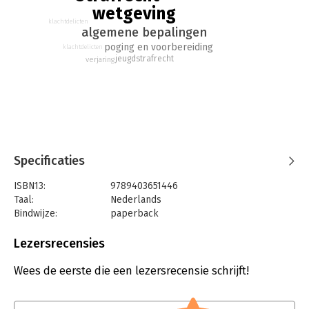
wetgeving
klachtdelicten
algemene bepalingen
poging en voorbereiding
klachtdelicten
jeugdstrafrecht
verjaring
Specificaties
ISBN13:
9789403651446
Taal:
Nederlands
Bindwijze:
paperback
Aantal pagina's:
582
Uitgever:
Mijnmanagementboek
Lezersrecensies
Druk:
1
Verschijningsdatum:
12-4-2022
Wees de eerste die een lezersrecensie schrijft!
Hoofdrubriek:
Juridisch