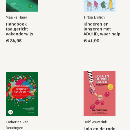
Bekijk alle boeken
Maaike Hajer
Tirtsa Ehrlich
Handboek
Kinderen en
taalgericht
jongeren met
vakonderwijs
AD(H)D, waar help
je ze mee?
€ 34,95
€ 41,90
Catherine van
Dolf Weverink
Beuningen
Lola en de rode