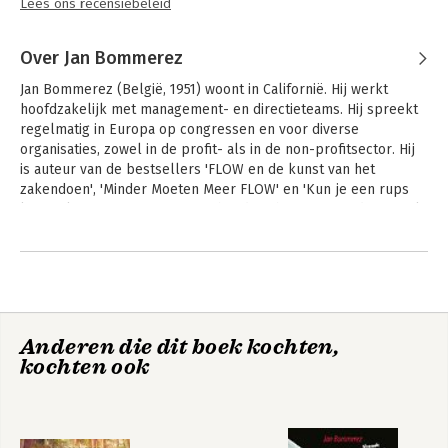
Lees ons recensiebeleid
van wat we zeggen zomaar aanneemt, maar dat je het ook niet
vooraf diskwalificeert. Onderzoek het. Kijk! Neem de houding
Over Jan Bommerez
aan van een neutrale wetenschapper.
Jan Bommerez (België, 1951) woont in Californië. Hij werkt 
hoofdzakelijk met management- en directieteams. Hij spreekt 
regelmatig in Europa op congressen en voor diverse 
organisaties, zowel in de profit- als in de non-profitsector. Hij 
is auteur van de bestsellers 'FLOW en de kunst van het 
zakendoen', 'Minder Moeten Meer FLOW' en 'Kun je een rups 
leren vliegen?' Jan Bommerez houdt zich tegenwoordig vooral 
bezig met 'Leren Loslaten'.
Andere boeken door Jan Bommerez
Anderen die dit boek kochten,
kochten ook