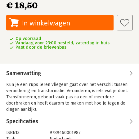
€ 18,50
In winkelwagen
Op voorraad
Vandaag voor 23:00 besteld, zaterdag in huis
Past door de brievenbus
Samenvatting
Kun je een rups leren vliegen? gaat over het verschil tussen
verandering en transformatie. Veranderen, is iets wat je doet.
Transformeren, gebeurt vaak pas na een of meerdere
doorbraken en heeft daarom te maken met hoe je tegen de
dingen aankijkt.
Of nog anders: het heeft te maken met zien, en met inzien. Wat
Specificaties
je niet ziet, zie je niet totdat je het ziet. En wat je niet inziet, zie
je niet in totdat je het inziet. En als je het wel (in)ziet, is dat
ISBN13:
9789460001987
altijd een onverwachte gebeurtenis. Let op het woord
Taal:
Nederlands