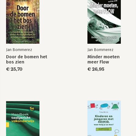
Minder moeten
Door de bomen het
meer Flow
bos zien
Jan Bommerez
Jan Bommerez
Door de bomen het
Minder moeten
bos zien
meer Flow
€ 25,70
€ 26,95
Minder moeten
Flow en de kunst
meer FLOW
van het zakendoen