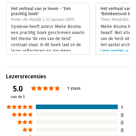
Verschijningsdatum:
19-3-2018
Het verhaal van je leven - 'Een
Het verhaal van je
prachtig boek'
'Betekenisvol boek
Hoofdrubriek:
Mens en maatschappij
Peter de Roode | 22 januari 2019
Theo Hendriks | 3 
Opnieuw heeft auteur Mieke Bouma
Mieke Bouma heeft
een prachtig boek geschreven waarin
twaalf. Niet allee
het thema ‘de reis van de held’
van de held uit tw
centraal staat. In dit boek laat ze de
het aantal archety
lezer reflecteren op zijn eigen
Lees verder
levensverhaal.
Lees verder
Lezersrecensies
5.0
1 stem
van de 5
1
0
0
0