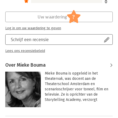
0
?
Uw waardering
Log in om uw waardering te geven
Schrijf een recensie
Lees ons recensiebeleid
Over Mieke Bouma
Mieke Bouma is opgeleid in het 
theatervak, was docent aan de 
Theaterschool Amsterdam en 
scenarioschrijver voor toneel, film en 
televisie. Ze is oprichter van de 
Storytelling Academy, verzorgt 
trainingen en masterclasses 
Storytelling en begeleidt mensen en 
Andere boeken door Mieke Bouma
organisatie bij het vinden, vertellen en 