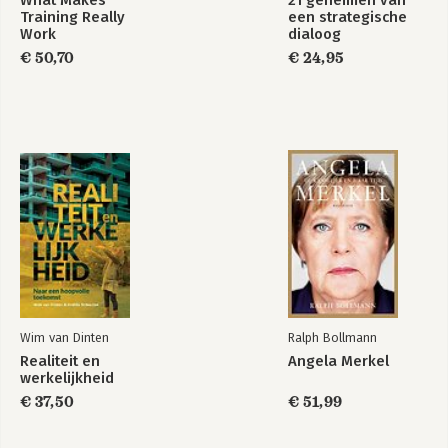
34. Stappen in het nieuwe verhaal
Training Really
een strategische
Work
dialoog
Nawoord
€ 50,70
€ 24,95
Dankwoord
Literatuurlijst
Wim van Dinten
Ralph Bollmann
Realiteit en
Angela Merkel
werkelijkheid
€ 37,50
€ 51,99