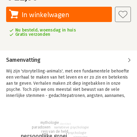
In winkelwagen
Nu besteld, woensdag in huis
Gratis verzonden
Samenvatting
Wij zijn 'storytelling-animals', met een fundamentele behoefte
een verhaal te maken van het leven en er zo zin en betekenis
aan te geven. Verhalen maken zit diep ingebakken in onze
psyche. Toch zijn we ons meestal niet bewust van de vele
innerlijke stemmen - gedachtepatronen, angsten, aannames,
wensen en overtuigingen - die uitmaken hoe ons leven zich
ontvouwt. Want wat we onszelf vertellen, is bepalend voor hoe
we het leven ervaren.
mythologie
Ieder mens creëert zijn eigen werkelijkheid, zijn eigen
identiteit
paradoxen
narratieve psychologie
persoonlijke mythe. We zijn allemaal de held of heldin in ons
reis van de held
psychologie
persoonlijke groei
eigen verhaal. Als we dat eenmaal hebben begrepen, hoeven