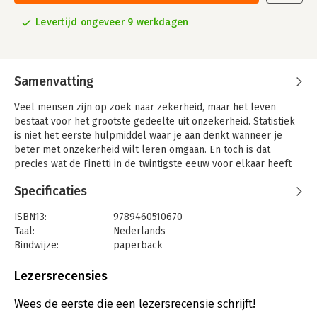
Levertijd ongeveer 9 werkdagen
Samenvatting
Veel mensen zijn op zoek naar zekerheid, maar het leven
bestaat voor het grootste gedeelte uit onzekerheid. Statistiek
is niet het eerste hulpmiddel waar je aan denkt wanneer je
beter met onzekerheid wilt leren omgaan. En toch is dat
precies wat de Finetti in de twintigste eeuw voor elkaar heeft
gekregen: een persoonlijke en subjectieve manier van
Specificaties
statistiek bedrijven waarmee je beter met onzekerheid leert
omgaan. Een manier waarmee je meer vrijheid krijgt, meer
ISBN13:
9789460510670
mogelijkheden gaat zien en beter in staat bent om een goede
Taal:
Nederlands
toekomst op te bouwen. Dit boek gaat over statistiek zonder
Bindwijze:
paperback
statistiek en wiskunde te gebruiken. Het gaat over de
Uitgever:
Attrakt B.V.
achterliggende subjectieve Bayesiaanse filosofie van de Finetti,
Druk:
1
Lezersrecensies
een Italiaanse filosoof der statistiek die in de twintigste eeuw
Verschijningsdatum:
21-8-2012
zeer waarschijnlijk een van de belangrijkste filosofieën voor
Wees de eerste die een lezersrecensie schrijft!
de mensheid heeft ontwikkeld en tegelijkertijd voor het grote
Hoofdrubriek:
Filosofie