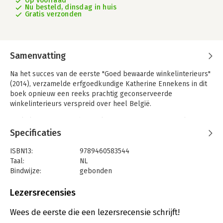
Op voorraad
Nu besteld, dinsdag in huis
Gratis verzonden
Samenvatting
Na het succes van de eerste "Goed bewaarde winkelinterieurs"
(2014), verzamelde erfgoedkundige Katherine Ennekens in dit
boek opnieuw een reeks prachtig geconserveerde
winkelinterieurs verspreid over heel België.
Winkelinterieurs worden vaak in een nieuw jasje gestoken, om
de mode van de tijd te volgen of om te voldoen aan nieuwe
Specificaties
opgelegde normen. Maar soms blijft de tijd stilstaan en wordt
het interieur lange tijd bewaard. Gelukkig maar, want vaak
ISBN13:
9789460583544
barsten deze winkels van de charme en brengen ze klanten in
Taal:
NL
verwondering. Daarover gaat dit boek. Het is een ode aan de
Bindwijze:
gebonden
winkeliers die hun interieur lang niet verbouwd hebben en zo,
Aantal pagina's:
192
soms zonder uitgestippeld plan, een heerlijk vintage interieur
Uitgever:
Luster Uitgeverij
Lezersrecensies
hebben vandaag.
Druk:
1
Verschijningsdatum:
21-9-2023
Wees de eerste die een lezersrecensie schrijft!
Sommige winkelinterieurs hebben een bijzonder ontwerp, in