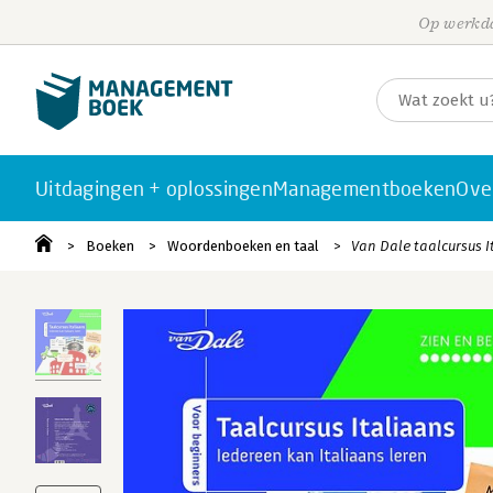
Op werkda
Uitdagingen + oplossingen
Managementboeken
Ove
Boeken
Woordenboeken en taal
Van Dale taalcursus I