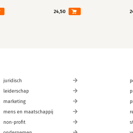
24,50
2
juridisch
p
leiderschap
p
marketing
p
mens en maatschappij
r
non-profit
s
ondernemen
v