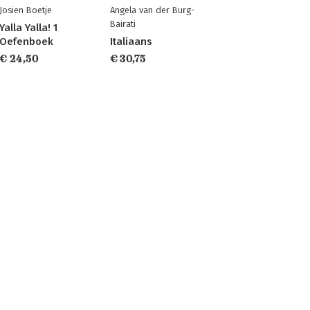
Josien Boetje
Angela van der Burg-
Bairati
Yalla Yalla! 1
Oefenboek
Italiaans
€ 24,50
€ 30,75