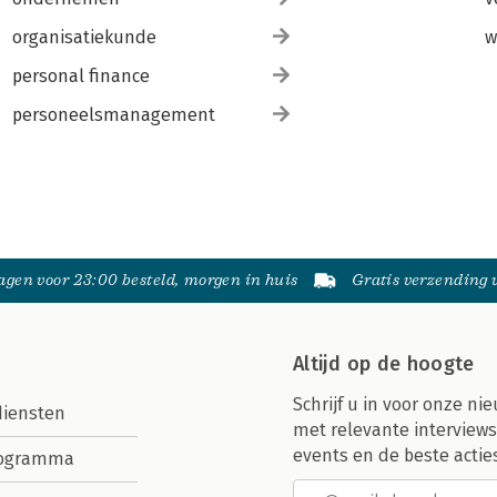
organisatiekunde
w
personal finance
personeelsmanagement
gen voor 23:00 besteld, morgen in huis
Gratis verzending
Altijd op de hoogte
Schrijf u in voor onze nie
diensten
met relevante interviews
events en de beste actie
rogramma