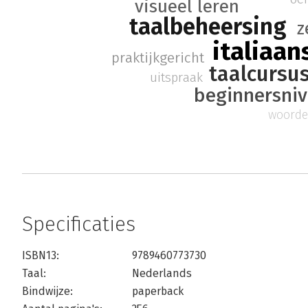
visueel leren
taalbeheersing
z
italiaan
praktijkgericht
taalcursu
uitspraak
beginnersni
woorde
Specificaties
ISBN13:
9789460773730
Taal:
Nederlands
Bindwijze:
paperback