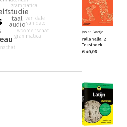
grammatica
elfstudie
taal
s
van dale
van dale
audio
s
woordenschat
Josien Boetje
grammatica
veau
Yalla Yalla! 2
Tekstboek
nschat
€ 49,95