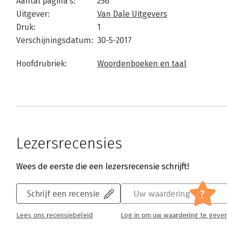
Aantal pagina's:
256
Uitgever:
Van Dale Uitgevers
Druk:
1
Verschijningsdatum:
30-5-2017
Hoofdrubriek:
Woordenboeken en taal
Lezersrecensies
Wees de eerste die een lezersrecensie schrijft!
?
Schrijf een recensie
Uw waardering
Lees ons recensiebeleid
Log in om uw waardering te geve