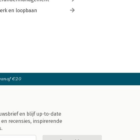
erk en loopbaan
 vanaf €20
uwsbrief en blijf up-to-date
 en recensies, inspirerende
s.