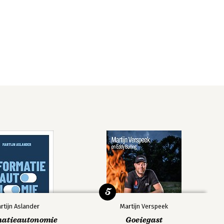
5
rtijn Aslander
Martijn Verspeek
matieautonomie
Goeiegast