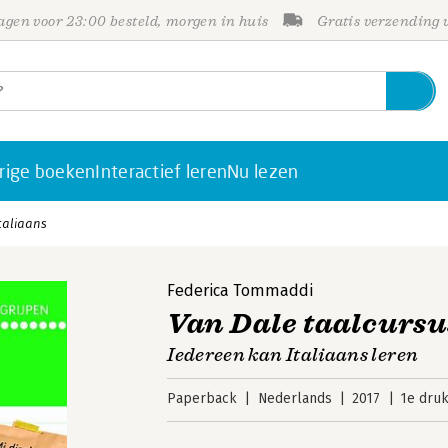
gen voor 23:00 besteld, morgen in huis
Gratis verzending
rige boeken
Interactief leren
Nu lezen
taliaans
Federica Tommaddi
Van Dale taalcursu
Iedereen kan Italiaans leren
Paperback
Nederlands
2017
1e dru