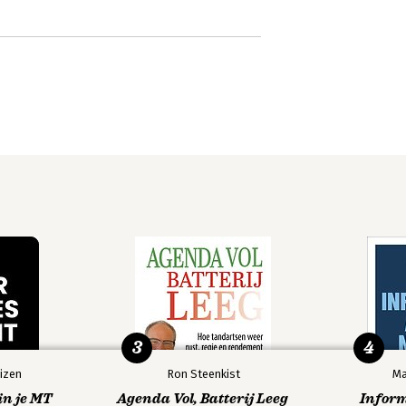
3
4
izen
Ron Steenkist
Ma
in je MT
Agenda Vol, Batterij Leeg
Infor