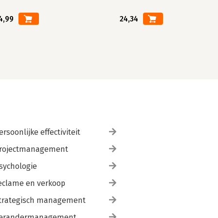
4,99
24,34
ersoonlijke effectiviteit
rojectmanagement
sychologie
eclame en verkoop
trategisch management
erandermanagement