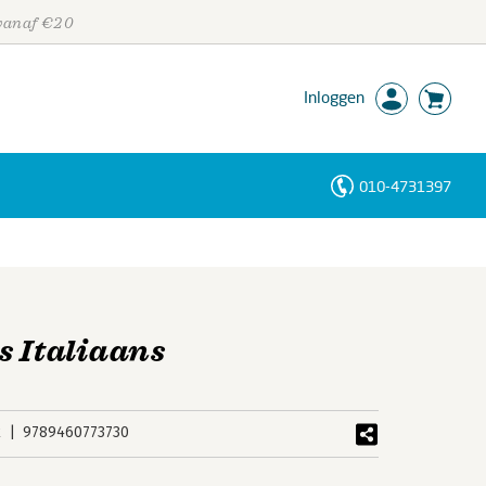
 vanaf €20
Inloggen
010-4731397
Personen
Trefwoorden
s Italiaans
k
9789460773730