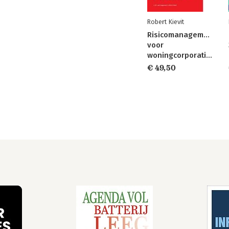
Robert Kievit
Risicomanagement
voor
woningcorporaties
€ 49,50