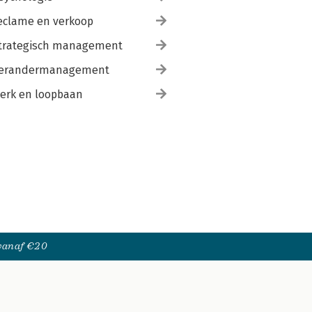
eclame en verkoop
trategisch management
erandermanagement
erk en loopbaan
 vanaf €20