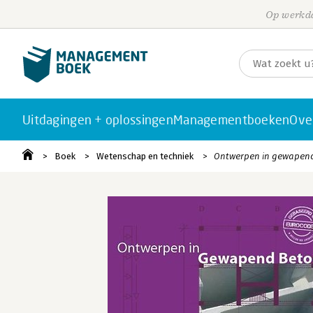
Op werkda
Uitdagingen + oplossingen
Managementboeken
Ove
Boek
Wetenschap en techniek
Ontwerpen in gewapen