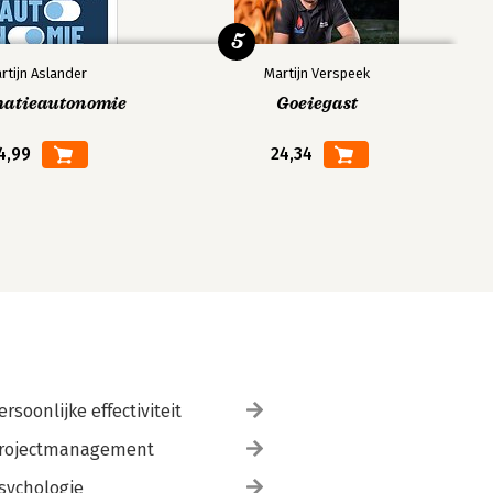
5
rtijn Aslander
Martijn Verspeek
matieautonomie
Goeiegast
4,99
24,34
ersoonlijke effectiviteit
rojectmanagement
sychologie