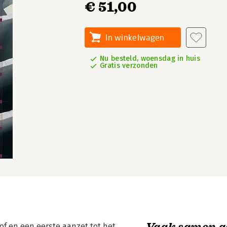
€ 51,00
In winkelwagen
Nu besteld, woensdag in huis
Gratis verzonden
Vaak samen g
f en een eerste aanzet tot het