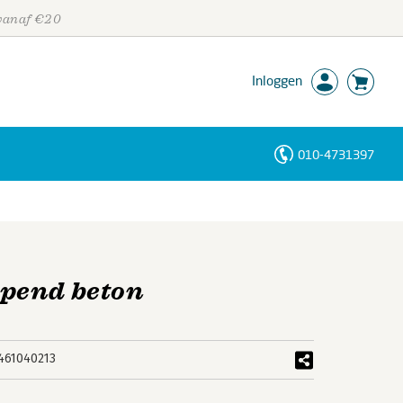
 vanaf €20
Inloggen
010-4731397
Personen
Trefwoorden
pend beton
461040213