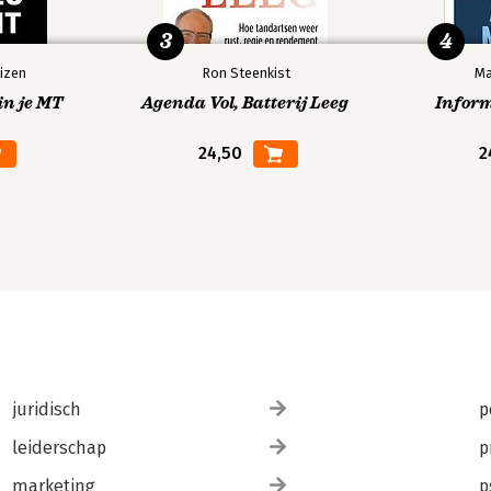
3
4
izen
Ron Steenkist
Ma
in je MT
Agenda Vol, Batterij Leeg
Infor
24,50
2
juridisch
p
leiderschap
p
marketing
p