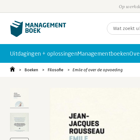
Op werkda
Uitdagingen + oplossingen
Managementboeken
Ove
Boeken
Filosofie
Emile of over de opvoeding