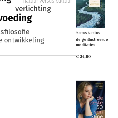
natuur versus cultuur
verlichting
voeding
sfilosofie
Marcus Aurelius
e ontwikkeling
de geïllustreerde
meditaties
€ 24,90