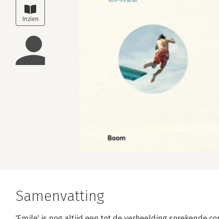
Samenvatting
'Emile' is nog altijd een tot de verbeelding sprekende com