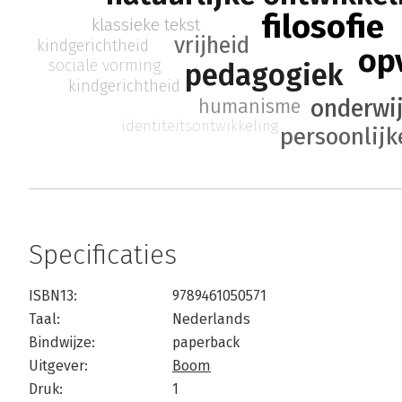
filosofie
klassieke tekst
vrijheid
kindgerichtheid
op
sociale vorming
pedagogiek
kindgerichtheid
onderwij
humanisme
identiteitsontwikkeling
persoonlijk
Specificaties
ISBN13:
9789461050571
Taal:
Nederlands
Bindwijze:
paperback
Uitgever:
Boom
Druk:
1