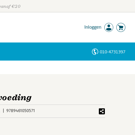
 vanaf €20
Inloggen
010-4731397
Personen
Trefwoorden
pvoeding
k
9789461050571