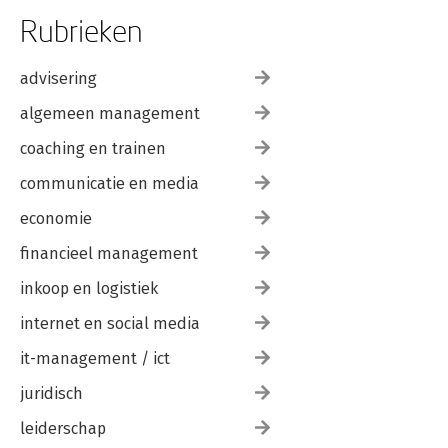
Eindig met vuurwerk!
Rubrieken
Wat je echt moet onthouden
Campagne afgerond
advisering
Campagne geslaagd?
Maar wat nou als je campagne niet is geslaagd?
algemeen management
Project uitvoeren
Maak ambassadeurs van je funders
coaching en trainen
Wat je echt moet onthouden
communicatie en media
Nawoord
economie
Inspiratie
Over de auteur
financieel management
Lees verder
Lees in dezelfde serie
inkoop en logistiek
internet en social media
it-management / ict
juridisch
leiderschap