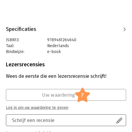
Specificaties
ISBN13:
9789461264640
Taal:
Nederlands
Bindwijze:
e-book
Beveiliging:
watermerk
Bestandsformaat:
epub
Lezersrecensies
Aantal pagina's:
152
Uitgever:
Uitgeverij Haystack
Wees de eerste die een lezersrecensie schrijft!
Druk:
1
Verschijningsdatum:
24-8-2021
?
Uw waardering
Serie:
Digitale trends en tools in 60 minuten
Log in om uw waardering te geven
Schrijf een recensie