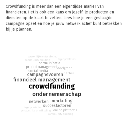
Crowdfunding is meer dan een eigen­tijdse manier van
financieren. Het is ook een kans om jezelf, je producten en
diensten op de kaart te zetten. Lees hoe je een geslaagde
campagne opzet en hoe je jouw netwerk actief kunt betrekken
bij je plannen.
Micha van de Water van Move Your Crowd helpt bedrijven en
organisaties met het opzetten en succesvol uitvoeren van
crowdfunding­campagnes. Hij is gespecialiseerd in donatie en -
rewardcampagnes en werkt voor ondernemers, de cultuur­
persoonlijke ontwikkeling
tegenprestaties
community building
sector en burgerinitiatieven.
communicatie
projectmanagement
doelgroep
social media
Weinig tijd, maar veel ambities? Informeer jezelf snel en
pitchen
campagnevoeren
grondig met de boeken in de 60-minutenserie.
financieel management
crowdfunding
ondernemerschap
marketing
netwerken
succesfactoren
tegenprestaties
online platforms
persoonlijke ontwikkeling
community building