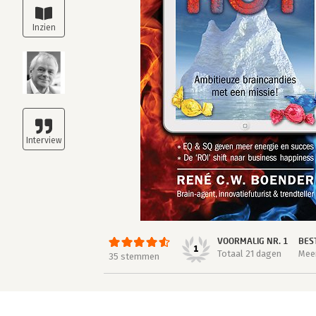
VOORMALIG NR. 1
BES
1
Totaal 21 dagen
Meer
35 stemmen