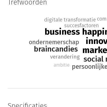
Trefwoorden
com
digitale transformatie
succesfactoren
business happi
innov
ondernemerschap
braincandies
marke
verandering
social
ambitie
persoonlijk
Specificaties