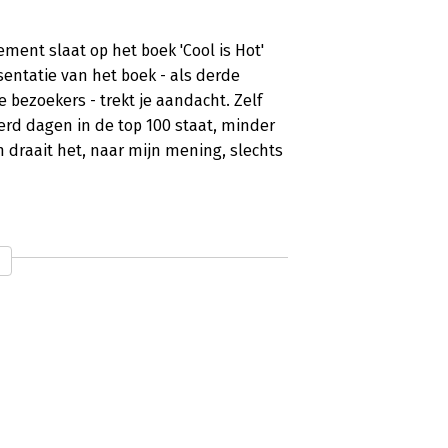
ement slaat op het boek 'Cool is Hot'
entatie van het boek - als derde
 bezoekers - trekt je aandacht. Zelf
erd dagen in de top 100 staat, minder
 draait het, naar mijn mening, slechts
inmiddels derde bestseller van René
f ik wel: het boek leest lekker weg en is
eft een marketeer aan de 81 'candies'?