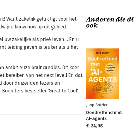
Anderen die di
uk! Want zakelijk geluk ligt voor het
ook
dwijde know how op dit gebied.
l uw zakelijke als privé leven... En u
ant leiding geven is leuker als u het
an ambitieuze braincandies. Dit keer
et bereiken van het next level! En dat
eld door duizenden lezers en
oenders bestseller 'Great to Cool'.
Joop Snijder
Doeltreffend met
AI-agents
€ 24,95