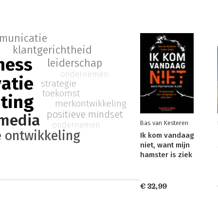
municatie
klantgerichtheid
ness
leiderschap
ondernemen
atie
strategie
toekomst
ting
merkontwikkeling
positieve mindset
 media
Bas van Kesteren
ondernemen
e ontwikkeling
Ik kom vandaag
niet, want mijn
hamster is ziek
€ 32,99