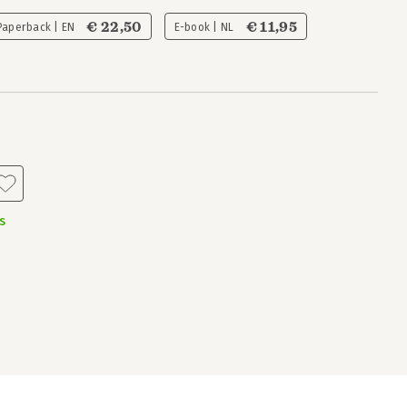
€ 22,50
€ 11,95
Paperback | EN
E-book | NL
s