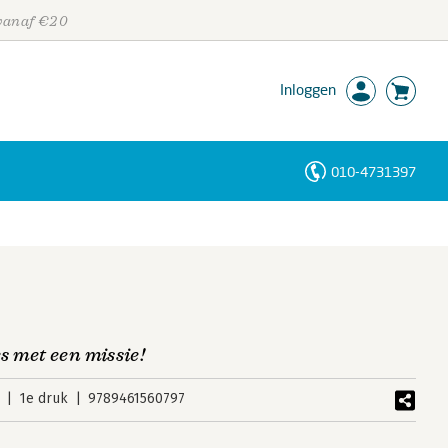
 vanaf €20
Inloggen
010-4731397
Personen
Trefwoorden
 met een missie!
1e druk
9789461560797