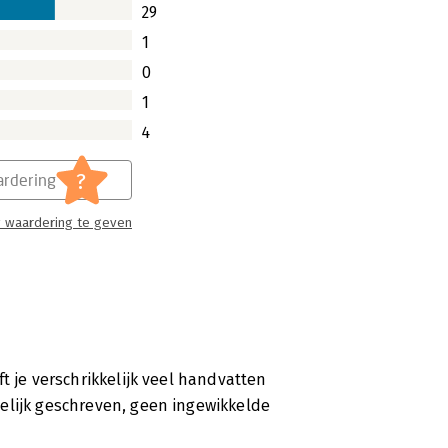
29
1
0
1
4
?
rdering
 waardering te geven
t je verschrikkelijk veel handvatten
elijk geschreven, geen ingewikkelde