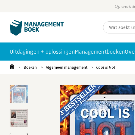
Op werkda
Uitdagingen + oplossingen
Managementboeken
Ove
Boeken
Algemeen management
Cool is Hot