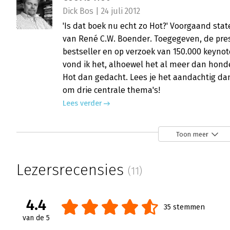
Dick Bos | 24 juli 2012
'Is dat boek nu echt zo Hot?' Voorgaand stat
van René C.W. Boender. Toegegeven, de pres
bestseller en op verzoek van 150.000 keynote
vond ik het, alhoewel het al meer dan hond
Hot dan gedacht. Lees je het aandachtig dan
om drie centrale thema's!
Lees verder
Toon meer
Cool is Hot
Johan Bel RM | 27 juni 2012
Lezersrecensies
(11)
'Cool is hot' is een veelgeprezen boek, de 
Boender. En dat het een beststeller is, geloo
toegankelijk voor een breed publiek. Wat he
4.4
35 stemmen
Lees verder
van de 5