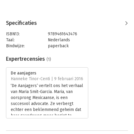
Specificaties
ISBN13:
9789461643476
Taal:
Nederlands
Bindwijze:
paperback
Uitgever:
Gennep B.V., Uitgeverij Van
Druk:
1
Expertrecensies
(1)
Verschijningsdatum:
1-7-2015
De aanjagers
Hoofdrubriek:
Literatuur en romans
Hanneke Tinor-Centi | 9 februari 2016
‘De Aanjagers’ vertelt ons het verhaal
van Maria Smit-Garcia. Maria, van
oorsprong Mexicaanse, is een
succesvol advocate. Ze verbergt
echter een beklemmend geheim dat
haar gaandeweg meer begint te
beperken zeker wanneer zich in haar
gezin ingrijpende gebeurtenissen
voordoen.