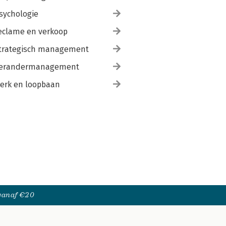
sychologie
eclame en verkoop
trategisch management
erandermanagement
erk en loopbaan
 vanaf €20