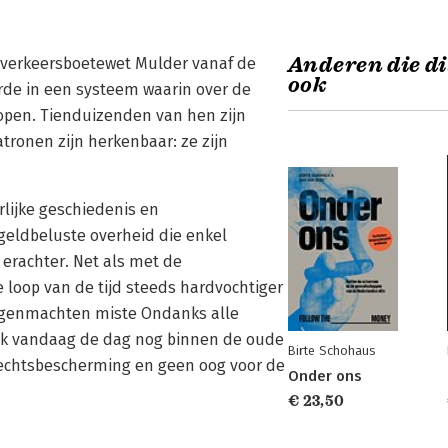
Anderen die di
e verkeersboetewet Mulder vanaf de
ook
rde in een systeem waarin over de
open. Tienduizenden van hen zijn
tronen zijn herkenbaar: ze zijn
rlijke geschiedenis en
geldbeluste overheid die enkel
s erachter. Net als met de
e loop van de tijd steeds hardvochtiger
egenmachten miste Ondanks alle
ook vandaag de dag nog binnen de oude
Birte Schohaus
rechtsbescherming en geen oog voor de
Onder ons
€ 23,50