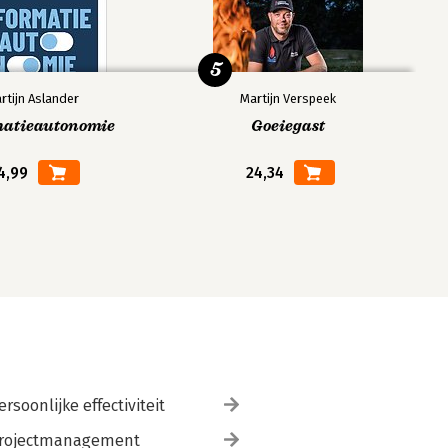
5
rtijn Aslander
Martijn Verspeek
matieautonomie
Goeiegast
4,99
24,34
ersoonlijke effectiviteit
rojectmanagement