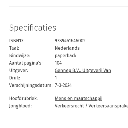
Specificaties
ISBN13:
9789461646002
Taal:
Nederlands
Bindwijze:
paperback
Aantal pagina's:
104
Uitgever:
Gennep B.V., Uitgeverij Van
Druk:
1
Verschijningsdatum:
7-3-2024
Hoofdrubriek:
Mens en maatschappij
Jongbloed:
Verkeersrecht / Verkeersaansprakeli