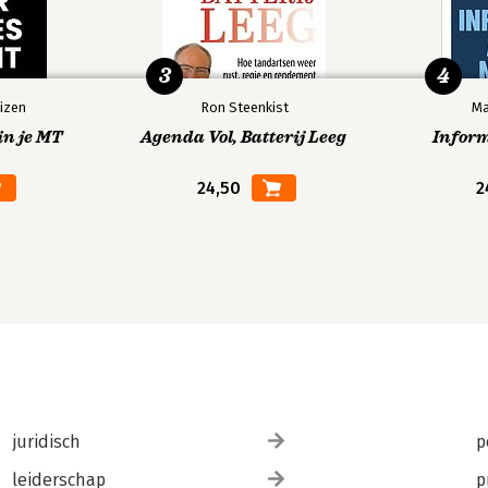
3
4
izen
Ron Steenkist
Ma
in je MT
Agenda Vol, Batterij Leeg
Infor
24,50
2
juridisch
p
leiderschap
p