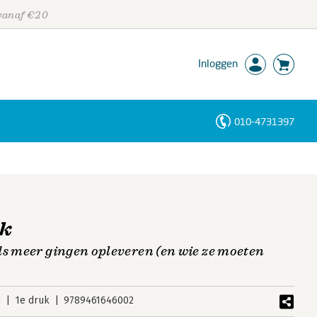
 vanaf €20
Inloggen
010-4731397
Personen
Trefwoorden
ek
ds meer gingen opleveren (en wie ze moeten
4
1e druk
9789461646002