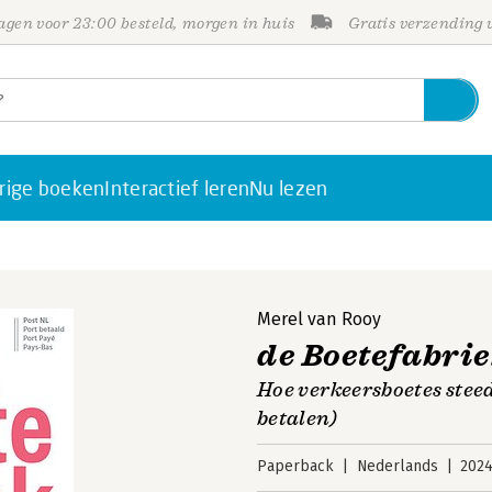
gen voor 23:00 besteld, morgen in huis
Gratis verzending
rige boeken
Interactief leren
Nu lezen
Merel van Rooy
de Boetefabri
Hoe verkeersboetes stee
betalen)
Paperback
Nederlands
202