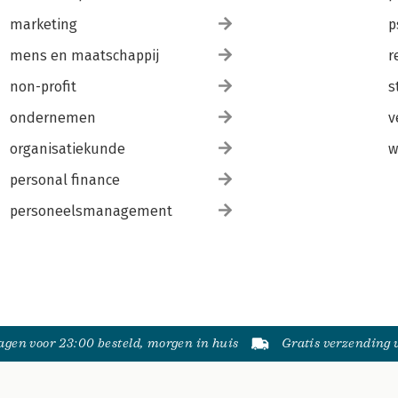
marketing
p
mens en maatschappij
r
non-profit
s
ondernemen
v
organisatiekunde
w
personal finance
personeelsmanagement
gen voor 23:00 besteld, morgen in huis
Gratis verzending