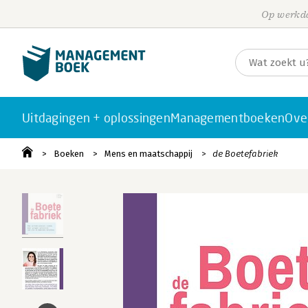
Op werkda
Uitdagingen + oplossingen
Managementboeken
Ove
Boeken
Mens en maatschappij
de Boetefabriek