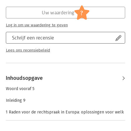
Hoofdrubriek:
Juridisch
Jongbloed:
Staatsrecht algemeen
?
Uw waardering
Log in om uw waardering te geven
Schrijf een recensie
Lees ons recensiebeleid
Inhoudsopgave
Woord vooraf 5
Inleiding 9
1 Raden voor de rechtspraak in Europa: oplossingen voor welk
probleem? 15
Wim Voermans
2 Raad voor de rechtspraak: bekneld tussen politiek en