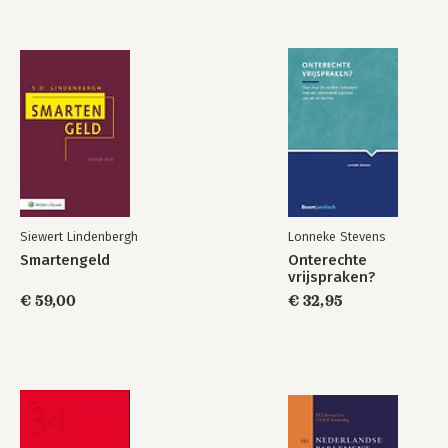
De Raad voor de rechtspraak als Unvollendete
Eddy Bauw
10 Cultuur naast structuur: de goede rechterlijke attitude 169
Geert Corstens
11 Conclusie – Lage drempels, hogere dijken 185
Siewert Lindenbergh
Lonneke Stevens
Smartengeld
Onterechte
vrijspraken?
€ 59,00
€ 32,95