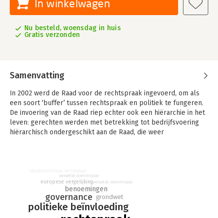
In winkelwagen
Nu besteld, woensdag in huis
Gratis verzonden
Samenvatting
In 2002 werd de Raad voor de rechtspraak ingevoerd, om als
een soort ‘buffer’ tussen rechtspraak en politiek te fungeren.
De invoering van de Raad riep echter ook een hiërarchie in het
leven: gerechten werden met betrekking tot bedrijfsvoering
hiërarchisch ondergeschikt aan de Raad, die weer
ondergeschikt werd aan de minister. Hoewel de behandeling
van individuele zaken hiervan geen onderdeel uitmaakte, waren
er vanaf het begin zorgen over de betekenis voor de
rechterlijke onafhankelijkheid. Kreeg de politiek via de
staatscommissie rechtsstaat
venetië commissie
bedrijfsvoering niet te veel in de melk te brokkelen van de
europese vergelijking
venetië commissie
benoemingen
rechtspraak?
governance
grondwet
politieke beïnvloeding
Hoe staat de onafhankelijkheid van de rechtspraak er nu, een
krappe kwart eeuw later, voor? Het is een vraag die met het