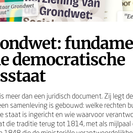
taar Grondwet
taar Grondwet
uut"
uut"
"Ee
"Ee
rondwet: fundame
de democratische
sstaat
s meer dan een juridisch document. Zij legt de
een samenleving is gebouwd: welke rechten b
 staat is ingericht en wie waarvoor verantwoor
 die traditie terug tot 1814, met als mijlpaal 
n 1848 die de ministeriële verantwoordelijkhe