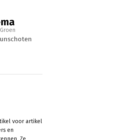
ema
. Groen
Bunschoten
kel voor artikel
ers en
kennen. Ze