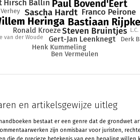
Paul Bovend'Eert
t Hirsch Ballin
 Verhey
Sascha Hardt
Franco Peirone
Willem Heringa
Bastiaan Rijpk
Ronald Kroeze
Steven Bruintjes
L.C
e van der Woude
Gert-Jan Leenknegt
Derk 
Henk Kummeling
Ben Vermeulen
en en artikelsgewijze uitleg
handboeken bestaat er een genre dat de grondwet arti
commentaarwerken zijn onmisbaar voor juristen, recht
en die de precieze betekenis van een bepaling willen 