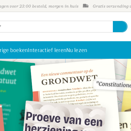
gen voor 23:00 besteld, morgen in huis
Gratis verzending
rige boeken
Interactief leren
Nu lezen
"Constitutione
"Constitutione