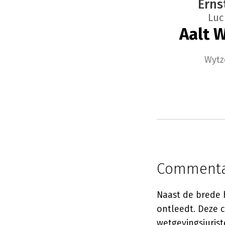
Erns
Luc
Aalt 
Wytz
Commentar
Naast de brede 
ontleedt. Deze 
wetgevingsjurist