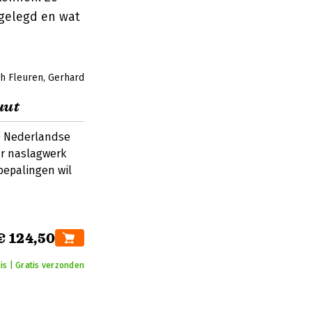
tgelegd en wat
h Fleuren
Gerhard
uut
e Nederlandse
ar naslagwerk
bepalingen wil
€ 124,50
is | Gratis verzonden