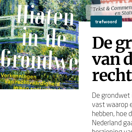
"Tekst & Commen
"Tekst & Commen
en Stat
en Stat
trefwoord
De g
van 
recht
De grondwet i
vast waarop 
hebben, hoe de
Nederland gaat
herziening va