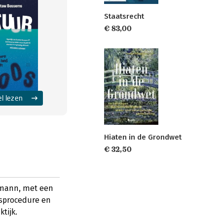
Staatsrecht
€ 83,00
el lezen
Hiaten in de Grondwet
€ 32,50
tmann, met een
gsprocedure en
tijk.