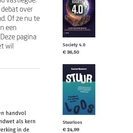
 debat over
d. Of ze nu te
an een
. Deze pagina
t wil
Society 4.0
€ 36,50
een handvol
ndwet als kern
Stuurloos
werking in de
€ 24,99