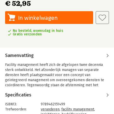
€ 52,95
In winkelwagen
Nu besteld, woensdag in huis
Gratis verzonden
Samenvatting
Facility management heeft zich de afgelopen twee decennia
sterk ontwikkeld. Het afzonderlijk managen van separate
diensten heeft plaatsgemaakt voor een concept van
geïntegreerd management om overeengekomen diensten te
coördineren. Tegenwoordig staan de afstemming met het
primaire proces, het uitvoerings-vraagstuk en het managen van
Specificaties
vraag en aanbod centraal. Om dit vorm te geven, zijn
verschillende organisatiemodellen mogelijk. In het facilitaire
ISBN13:
9789462151499
domein is een trend zichtbaar om te kiezen voor het
Trefwoorden:
veranderen
,
facility management
,
regiemodel.