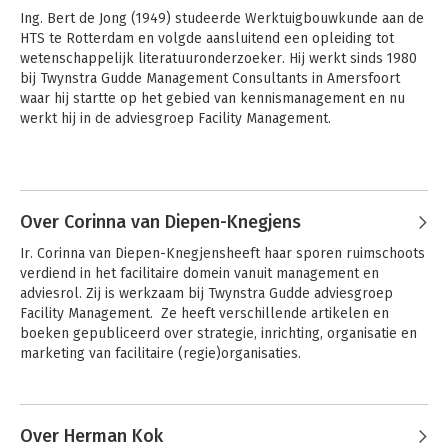
Ing. Bert de Jong (1949) studeerde Werktuigbouwkunde aan de 
HTS te Rotterdam en volgde aansluitend een opleiding tot 
wetenschappelijk literatuuronderzoeker. Hij werkt sinds 1980 
bij Twynstra Gudde Management Consultants in Amersfoort 
waar hij startte op het gebied van kennismanagement en nu 
werkt hij in de adviesgroep Facility Management.

De opdrachten die hij uitvoert hebben betrekking op het 
Andere boeken door Bert de Jong
organiseren van interne dienstverlening: facility management, 
ICT, Projectmanagement en dergelijke. In zijn werk als 
adviseur, interim-manager en projectmanager op dit gebied 
Over Corinna van Diepen-Knegjens
staan besturingsvraagstukken en de mens die de 
Ir. Corinna van Diepen-Knegjensheeft haar sporen ruimschoots 
dienstverlening vorm geeft centraal. Hij werkt voor een grote 
verdiend in het facilitaire domein vanuit management en 
verscheidenheid aan opdrachtgevers in het openbaar bestuur, 
adviesrol. Zij is werkzaam bij Twynstra Gudde adviesgroep 
de industrie, de non-profitsector en de gezondheidszorg.

Facility Management.  Ze heeft verschillende artikelen en 
boeken gepubliceerd over strategie, inrichting, organisatie en 
Naast zijn werk is hij hoofdredacteur van het 'Facility 
marketing van facilitaire (regie)organisaties.
Management Handboek' en was hij in 2002 hoofdredacteur ad 
interim van het 'Facility Management Magazine'. Hij publiceerde 
over informatiebeheersing, multi-project-management en 
besturingsvraagstukken.
Over Herman Kok
De besturing van