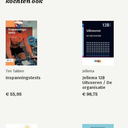
kochten ook
6. Bedrijfsvoering: regie in control
7. Veranderen naar regie
Bijlage
Literatuurlijst
Over de auteurs
Trefwoordenregister
Tim Takken
Jellema
Inspanningstests
Jellema 12B
Uitvoeren / De
organisatie
€ 55,95
€ 98,75