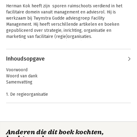
facilitaire
Herman Kok heeft zijn  sporen ruimschoots verdiend in het 
organisaties
facilitaire domein vanuit management en adviesrol. Hij is 
werkzaam bij Twynstra Gudde adviesgroep Facility 
Management. Hij heeft verschillende artikelen en boeken 
gepubliceerd over strategie, inrichting, organisatie en 
Bekijk alle boeken
marketing van facilitaire (regie)organisaties.

H.B. Kok schreef eerder 4 boeken en leverde een bijdrage aan 
het boek Facility management van Maas en Pleunis (2006). Zijn 
laatste titel Marketing voor facilitaire dienstverleners 
Inhoudsopgave
verscheen in 2005.
Voorwoord
Woord van dank
Samenvatting
1. De regieorganisatie
2. De diagnose: het vertrekpunt voor regie
3. Besturen en inrichten: het ontwerpen van een
regieorganisatie
4. Demand: de afstemmingsrelatie tussen vraag en aanbod
5. Supplymanagement: uitbesteden, controleren, vertrouwen,
Anderen die dit boek kochten,
samenwerken