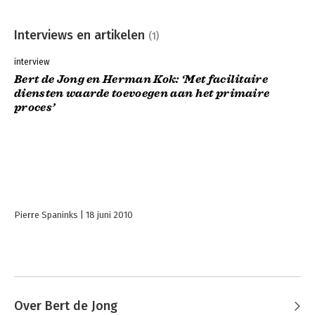
- Veranderen naar regie. Hoe kan een verandertraject worden
opgezet en gerealiseerd?
Interviews en artikelen
(1)
Dit boek is een nieuwe standaard als het gaat over de
professionele regieorganisatie. Het vat de actuele inzichten op
interview
dit gebied samen en combineert dat met uitgebreide praktijk-
Bert de Jong en Herman Kok: ‘Met facilitaire
ervaringen van de auteurs.
diensten waarde toevoegen aan het primaire
proces’
Pierre Spaninks
18 juni 2010
Over Bert de Jong