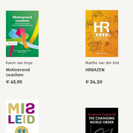
op een rijtje 288
Verder lezen? 292
Enorm bedankt! 296
Over de auteurs 298
Bronnenlijst 300
Trefwoordenregister 309
Karen van Hoye
Marthe van der Kint
Motiverend
HRBAZEN
coachen
€ 43,95
€ 24,20