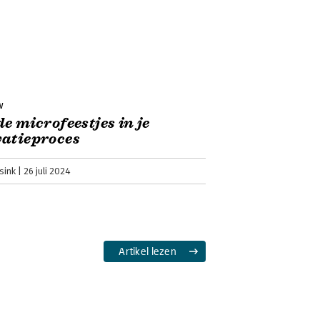
w
de microfeestjes in je
atieproces
sink
26 juli 2024
Artikel lezen