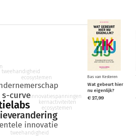
en
tweehandigheid
ecosystemen
Bas van Kesteren
ndernemerschap
Wat gebeurt hier
nu eigenlijk?
s-curve
innovatiespanningen
€ 27,99
tielabs
kernactiviteiten
ecosystemen
ieverandering
entele innovatie
tweehandigheid