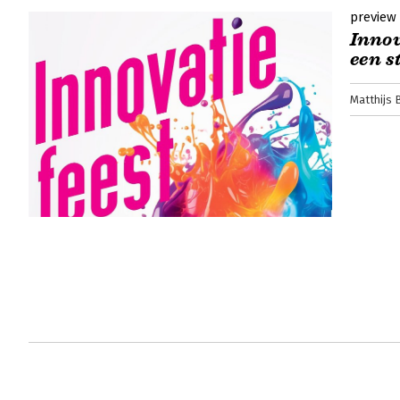
preview
Innov
een s
Matthijs 