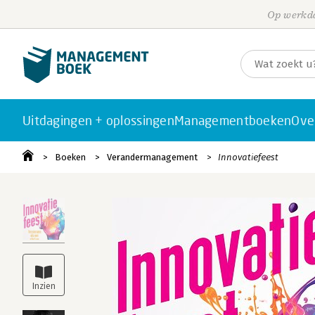
Op werkda
Uitdagingen + oplossingen
Managementboeken
Ove
Boeken
Verandermanagement
Innovatiefeest