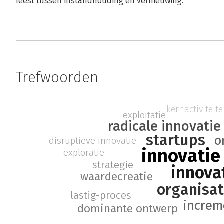
feest tussen instandhouding en vernieuwing.
Trefwoorden
kernactiviteit
exploitatie
radicale innovatie
startups
o
disruptieve innovatie
innovatie
exploratie
strategie
innova
waardecreatie
organisat
lastig-proces
increm
dominante ontwerp