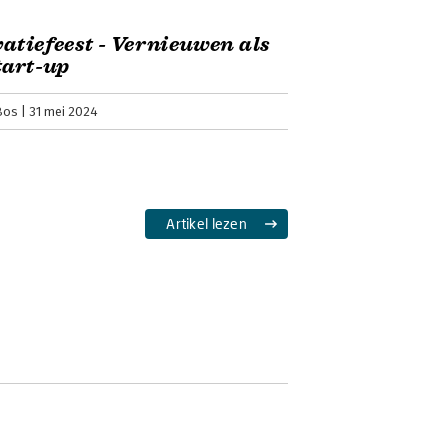
atiefeest - Vernieuwen als
tart-up
Bos
31 mei 2024
Artikel lezen