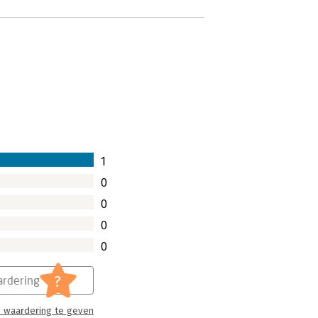
1
0
0
0
0
?
rdering
 waardering te geven