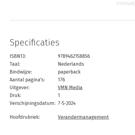
innova
Specificaties
ISBN13:
9789462158856
Taal:
Nederlands
Bindwijze:
paperback
Aantal pagina's:
176
Uitgever:
VMN Media
Druk:
1
Verschijningsdatum:
7-5-2024
Hoofdrubriek:
Verandermanagement