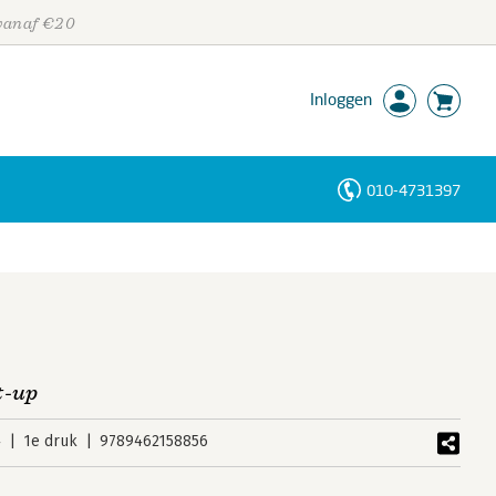
 vanaf €20
Inloggen
010-4731397
Personen
Trefwoorden
t-up
4
1e druk
9789462158856