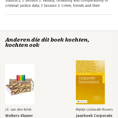
Statistics; 2 Session 2: Validity, reliability and comparability of
criminal justice data; 3 Session 3: Crime, trends and their
interpretation; 4 Session 4: Criminology and policy-making
Anderen die dit boek kochten,
kochten ook
J.E. van den Brink
Mijntje Lückerath-Rovers
Wolters Kluwer
Jaarboek Corporate