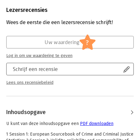
Aantal pagina's:
229
Uitgever:
Boom Criminologie
Lezersrecensies
Druk:
1
Verschijningsdatum:
17-3-2025
Wees de eerste die een lezersrecensie schrijft!
Hoofdrubriek:
Juridisch
Jongbloed:
Strafrecht - Internationaal strafrecht
?
Uw waardering
Log in om uw waardering te geven
Schrijf een recensie
Lees ons recensiebeleid
Inhoudsopgave
U kunt van deze inhoudsopgave een
PDF downloaden
1 Session 1: European Sourcebook of Crime and Criminal Justice