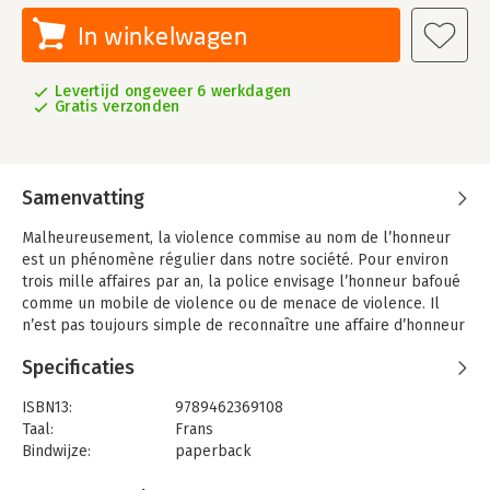
In winkelwagen
Levertijd ongeveer 6 werkdagen
Gratis verzonden
Samenvatting
Malheureusement, la violence commise au nom de l’honneur
est un phénomène régulier dans notre société. Pour environ
trois mille affaires par an, la police envisage l’honneur bafoué
comme un mobile de violence ou de menace de violence. Il
n’est pas toujours simple de reconnaître une affaire d’honneur
car l’atteinte à l’honneur et sa réparation peuvent revêtir des
Specificaties
formes variées, allant de la menace au meurtre. En outre, ces
affaires peuvent toucher les individus dans différentes phases
ISBN13:
9789462369108
de leur parcours de vie. Sans oublier que les hommes comme
Taal:
Frans
les femmes sont susceptibles de remplir le rôle de victime
Bindwijze:
paperback
tout autant que celui de suspect.
Aantal pagina's:
246