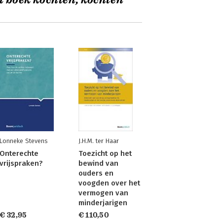
t boek kochten, kochten
Lonneke Stevens
J.H.M. ter Haar
Onterechte
Toezicht op het
vrijspraken?
bewind van
ouders en
voogden over het
vermogen van
minderjarigen
€ 32,95
€ 110,50