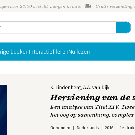
gen voor 23:00 besteld, morgen in huis
Gratis verzending
rige boeken
Interactief leren
Nu lezen
K. Lindenberg
,
A.A. van Dijk
Herziening van de 
Een analyse van Titel XIV, Twe
het oog op samenhang, complexi
Gebonden
Nederlands
2016
1e druk