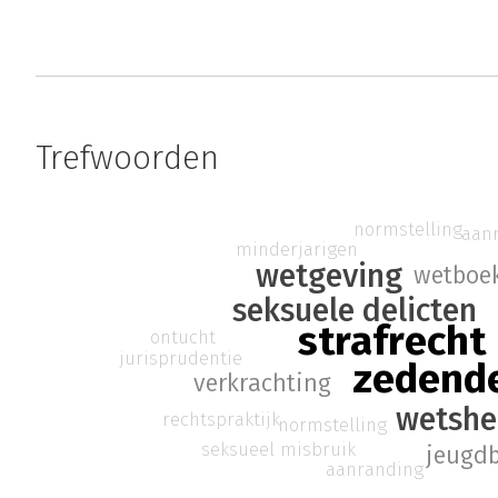
Trefwoorden
normstelling
aan
minderjarigen
wetgeving
wetboek
seksuele delicten
strafrecht
ontucht
jurisprudentie
zedende
verkrachting
wetshe
rechtspraktijk
normstelling
seksueel misbruik
jeugd
aanranding