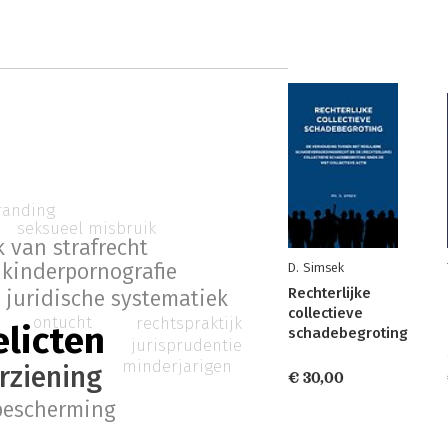
randing
seksueel misbruik
 van strafrecht
kinderpornografie
D. Simsek
Rechterlijke
juridische systematiek
collectieve
ontucht
rechtspraktijk
licten
schadebegroting
jurisprudentie
minderjarigen
rziening
€ 30,00
bescherming