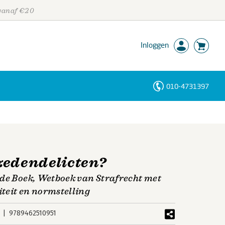
 vanaf €20
Inloggen
010-4731397
Personen
Trefwoorden
zedendelicten?
ede Boek, Wetboek van Strafrecht met
teit en normstelling
9789462510951