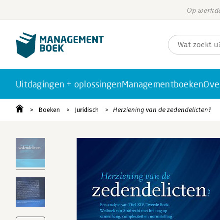
Op werkda
Uitdagingen + oplossingen
Managementboeken
Ove
Boeken
Juridisch
Herziening van de zedendelicten?