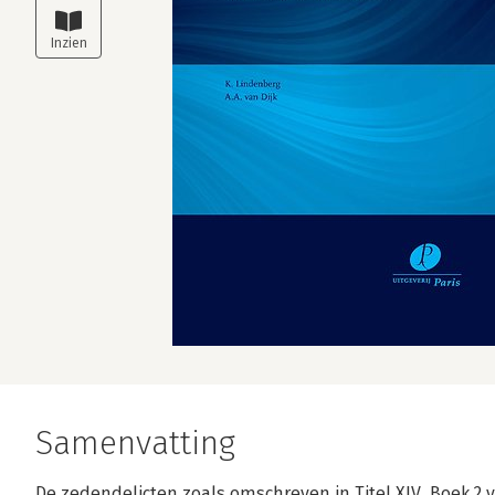
Samenvatting
De zedendelicten zoals omschreven in Titel XIV, Boek 2 v