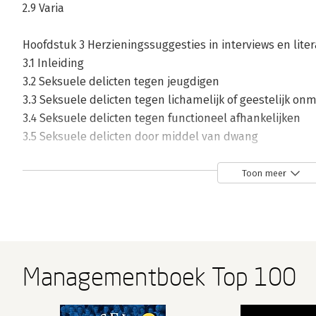
2.9 Varia
Hoofdstuk 3 Herzieningssuggesties in interviews en litera
3.1 Inleiding
3.2 Seksuele delicten tegen jeugdigen
3.3 Seksuele delicten tegen lichamelijk of geestelijk on
3.4 Seksuele delicten tegen functioneel afhankelijken
3.5 Seksuele delicten door middel van dwang
3.6 Strafverzwaringsgronden
3.7 Overige delicten (art. 239, 240, 252, 253, 254 en 254a Sr)
Toon meer
3.8 Varia
3.9 Opsomming van alle herzieningssuggesties
Hoofdstuk 4 Evaluatie - K. Lindenberg
4.1 Inleiding
Managementboek Top 100
4.2 Wetsstructuur
4.3 Gemengd karakter en opschrift van Titel XIV