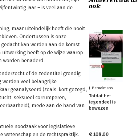
Anderen die di
ook
jfentwintig jaar – is veel aan de
ing, maar uiteindelijk heeft die nooit
gebleven. Ondertussen is onze
 – gedacht kan worden aan de komst
uitwerking heeft op de wijze waarop
n worden benaderd.
onderzocht of de zedentitel grondig
 worden veel belangrijke
J. Bemelmans
elkaar geanalyseerd (zoals, kort gezegd,
Totdat het
ntucht, seksueel corrumperen,
tegendeel is
e eerbaarheid), mede aan de hand van
bewezen
ntuele noodzaak voor legislatieve
de wetenschap en de rechtspraktijk.
€ 108,00