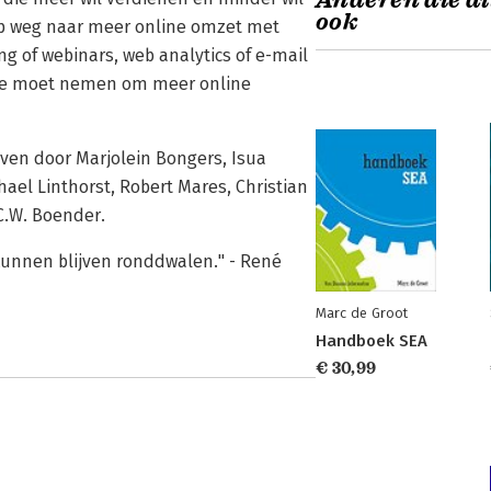
Anderen die di
ook
 op weg naar meer online omzet met
 of webinars, web analytics of e-mail
e je moet nemen om meer online
reven door Marjolein Bongers, Isua
ael Linthorst, Robert Mares, Christian
C.W. Boender.
kunnen blijven ronddwalen." - René
Marc de Groot
Handboek SEA
€ 30,99