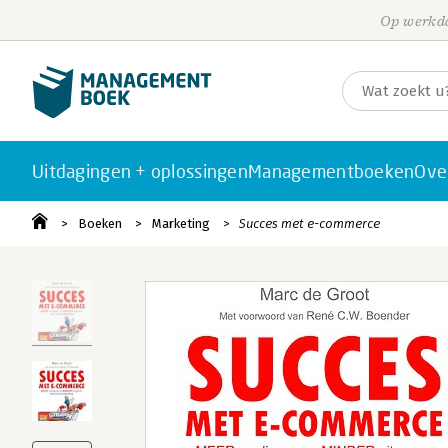
Op werkda
Uitdagingen + oplossingen
Managementboeken
Ove
Boeken
Marketing
Succes met e-commerce