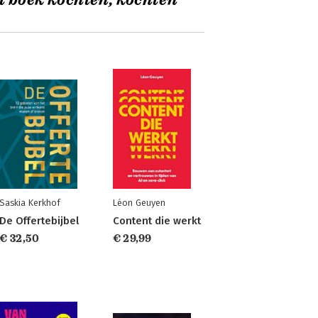
t boek kochten, kochten
Saskia Kerkhof
Léon Geuyen
De Offertebijbel
Content die werkt
€ 32,50
€ 29,99