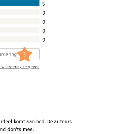
5
0
0
0
0
?
rdering
 waardering te geven
erdeel komt aan bod. De auteurs
 and don'ts mee.