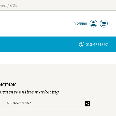
 vanaf €20
Inloggen
010-4731397
Personen
Trefwoorden
erce
even met online marketing
k
9789462550162