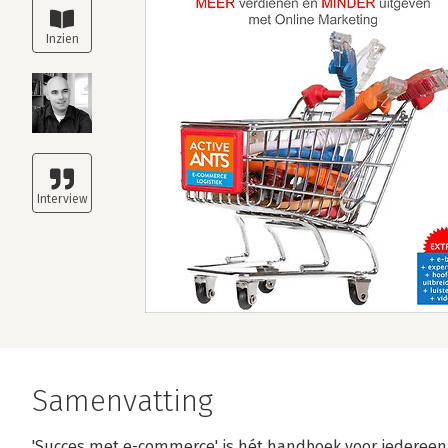
Samenvatting
'Succes met e-commerce' is hét handboek voor iedereen 