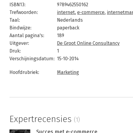
ISBN13:
9789462550162
Trefwoorden:
internet
,
e-commerce
,
internetmar
Taal:
Nederlands
Bindwijze:
paperback
Aantal pagina's:
189
Uitgever:
De Groot Online Consultancy
Druk:
1
Verschijningsdatum:
15-10-2014
Hoofdrubriek:
Marketing
Expertrecensies
(1)
Succes met e-commerce