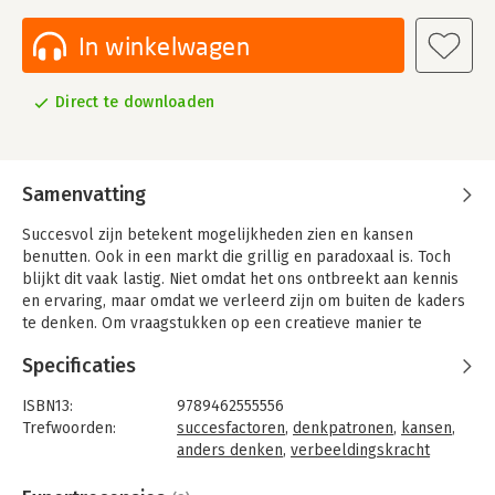
In winkelwagen
Direct te downloaden
Samenvatting
Succesvol zijn betekent mogelijkheden zien en kansen
benutten. Ook in een markt die grillig en paradoxaal is. Toch
blijkt dit vaak lastig. Niet omdat het ons ontbreekt aan kennis
en ervaring, maar omdat we verleerd zijn om buiten de kaders
te denken. Om vraagstukken op een creatieve manier te
benaderen, met een open geest en met de nodige
Specificaties
verbeeldingskracht en vindingrijkheid. Kortom, om groot te
denken.
ISBN13:
9789462555556
Dit boek bewijst dat groot denken geen toevalstreffer is, maar
Trefwoorden:
succesfactoren
,
denkpatronen
,
kansen
,
een routine die je kunt ontwikkelen. Daar hoef je niets voor te
anders denken
,
verbeeldingskracht
leren. Je moet alleen bereid zijn om bestaande denkpatronen
Taal:
Nederlands
die niet langer werken los te laten. Groot denken helpt je om
Bindwijze:
audio-download