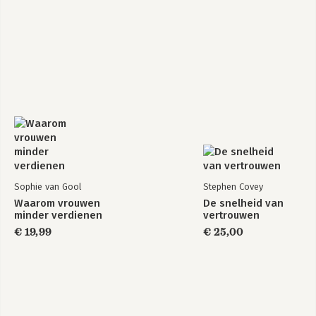
8 Speel!
8.1 Begin een zoutmars
8.2 Maak prototypes
8.3 Vertel je verhaal in kindertaal
8.4 Verdwaal wat vaker
8.5 Speel zoals in een computerspel
8.6 Pop up
8.7 Begin!
Begin gewoon
Literatuurlijst
Over de auteur
Sophie van Gool
Stephen Covey
Waarom vrouwen
De snelheid van
minder verdienen
vertrouwen
€ 19,99
€ 25,00