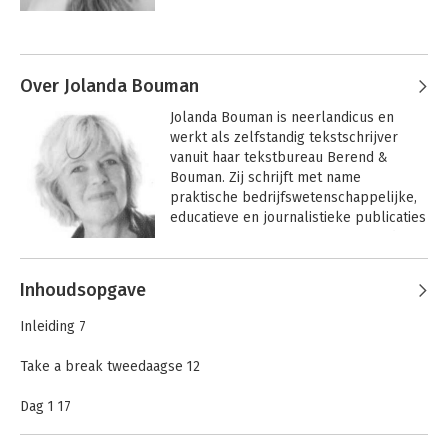
en ontstekingen. Daarom heeft ze zich 
grondig verdiept in het menselijke 
Andere boeken door Sam Loman
stresssysteem én in voeding. In Happy 
recipe deelt ze haar kennis en ervaring 
met iedereen die ook wel wat meer 
Over Jolanda Bouman
balans kan gebruiken.
Jolanda Bouman is neerlandicus en 
werkt als zelfstandig tekstschrijver 
vanuit haar tekstbureau Berend & 
Bouman. Zij schrijft met name 
praktische bedrijfswetenschappelijke, 
educatieve en journalistieke publicaties 
over communicatie, management, de 
kracht van taal, persoonlijke 
Andere boeken door Jolanda
ontwikkeling en uiteenlopende 
Inhoudsopgave
Bouman
maatschappelijke onderwerpen. Zij 
Happy recipe
Anders
werkte jaren als trainer en docent en 
Inleiding 7
ontwikkelde voor Schouten & Nelissen 
diverse communicatietrainingen.
Take a break tweedaagse 12
Bekijk alle boeken
Dag 1 17
Dag 2 59