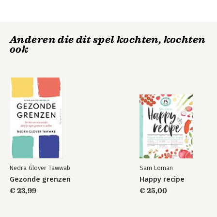
Anderen die dit spel kochten, kochten
ook
Succes met je
Waarom? Daarom!
nieuwe baan
Nedra Glover Tawwab
Sam Loman
Gezonde grenzen
Happy recipe
€ 23,99
€ 25,00
Waarom? Daarom!
Tips & Tools voor
managers