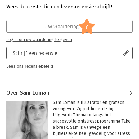
Druk:
1
Wees de eerste die een lezersrecensie schrijft!
Verschijningsdatum:
14-11-2019
Hoofdrubriek:
Persoonlijke effectiviteit
?
Uw waardering
Log in om uw waardering te geven
Schrijf een recensie
Lees ons recensiebeleid
Over Sam Loman
Sam Loman is illustrator en grafisch 
vormgever. Zij publiceerde bij 
Uitgeverij Thema onlangs het 
succesvolle ontstressprogramma Take 
a break. Sam is vanwege een 
bijnierziekte heel gevoelig voor stress 