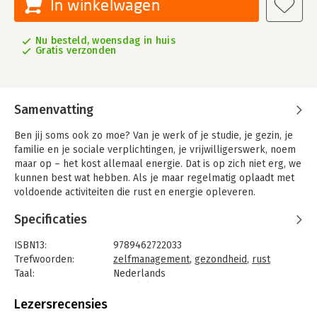
In winkelwagen
Nu besteld, woensdag in huis
Gratis verzonden
Samenvatting
Ben jij soms ook zo moe? Van je werk of je studie, je gezin, je
familie en je sociale verplichtingen, je vrijwilligerswerk, noem
maar op – het kost allemaal energie. Dat is op zich niet erg, we
kunnen best wat hebben. Als je maar regelmatig oplaadt met
voldoende activiteiten die rust en energie opleveren.
Take a break helpt je om je batterij weer op te laden. In dit
Specificaties
doosje vind je een boekje met een uitgekiend 2-daags
programma om de stresshormonen tot rust te brengen. Maar
ISBN13:
9789462722033
dan ben je er nog niet. Echte gedragsverandering kost immers
Trefwoorden:
zelfmanagement
,
gezondheid
,
rust
tijd: minstens een maand of twee, zo wijst wetenschappelijk
Taal:
Nederlands
onderzoek uit. Daarom vind je in dit doosje ook 66 mooie
Bindwijze:
spel (H)
kaarten die je helpen om iedere dag actief te ontspannen.
Aantal pagina's:
66
Lezersrecensies
Uitgever:
Uitgeverij Thema