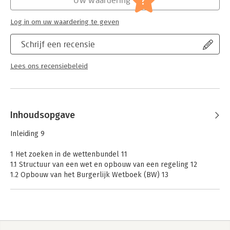
?
Serie:
Juridische informatievaardigheden
Log in om uw waardering te geven
Schrijf een recensie
Lees ons recensiebeleid
Inhoudsopgave
Inleiding 9
1 Het zoeken in de wettenbundel 11
1.1 Structuur van een wet en opbouw van een regeling 12
1.2 Opbouw van het Burgerlijk Wetboek (BW) 13
1.3 Structuur van de Algemene wet bestuursrecht (Awb) 16
1.4 Het aanhalen of citeren van regelingen 17
1.5 Zoekmethodes 19
2 Het analyseren van wetsartikelen 23