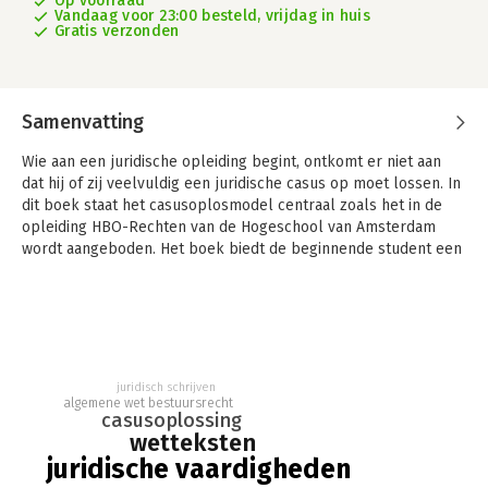
Op voorraad
Vandaag voor 23:00 besteld, vrijdag in huis
Gratis verzonden
Samenvatting
Wie aan een juridische opleiding begint, ontkomt er niet aan
dat hij of zij veelvuldig een juridische casus op moet lossen. In
dit boek staat het casusoplosmodel centraal zoals het in de
opleiding HBO-Rechten van de Hogeschool van Amsterdam
wordt aangeboden. Het boek biedt de beginnende student een
praktisch handvat voor het oplossen van juridische
vraagstukken en het presenteren van die oplossing. Door de
vele voorbeelden in de tekst en de uitwerkingen bij de
opdrachten is dit boek uitermate geschikt voor zelfstudie.
Doelgroep
juridisch schrijven
De reeks Juridische informatievaardigheden bevat
algemene wet bestuursrecht
studieboeken waarin rechtenstudenten op een praktische
casusoplossing
wetteksten
wijze wordt geleerd te werken met juridische informative
(wetgeving, jurisprudentie en literatuur), het goed verwijzen
juridische vaardigheden
naar die informative en het overzichtelijk beschikbaar stellen