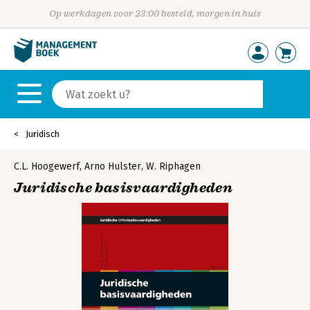
Op werkdagen voor 23:00 besteld, morgen in huis
Juridisch
C.L. Hoogewerf
,
Arno Hulster
,
W. Riphagen
Juridische basisvaardigheden