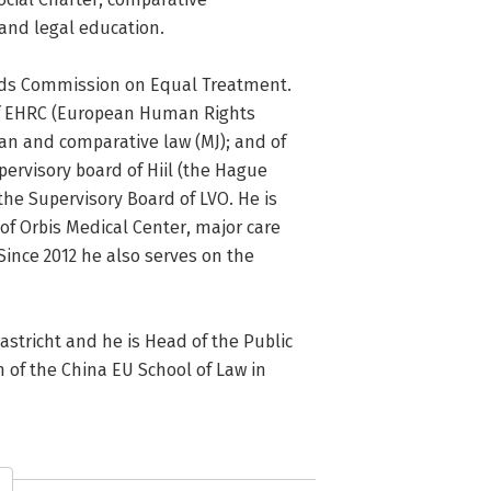
and legal education.

ds Commission on Equal Treatment. 
 of EHRC (European Human Rights 
ean and comparative law (MJ); and of 
visory board of Hiil (the Hague 
the Supervisory Board of LVO. He is 
of Orbis Medical Center, major care 
ince 2012 he also serves on the 
astricht and he is Head of the Public 
of the China EU School of Law in 
ringa