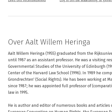
Lees ons recensiebeleid
Log in om uw waardering te geve
Over Aalt Willem Heringa
Aalt Willem Heringa (1955) graduated from the Rijksunive
until 1987 as an assistant professor. He was a visiting re
Governmental Studies of the University of Edinburgh (19
Center of the Harvard Law School (1996). In 1989 he comple
Grondrechten' (Social Rights). He has been working at Maa
since 1987; he was appointed full professor of (comparati
law in 1995. 

He is author and editor of numerous books and articles o
European Convention on Human Rights, the European Soc