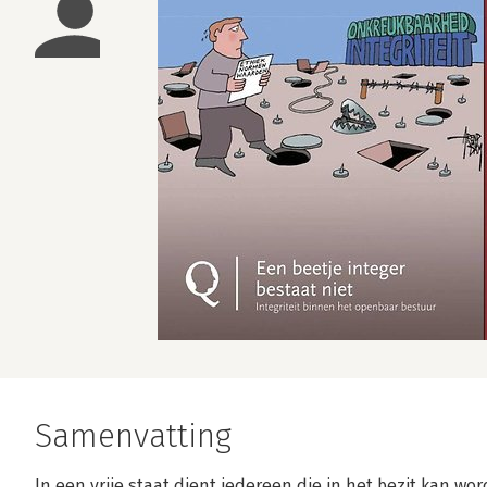
Samenvatting
In een vrije staat dient iedereen die in het bezit kan wor