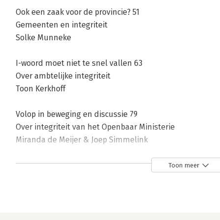
Ook een zaak voor de provincie? 51
Gemeenten en integriteit
Solke Munneke
I-woord moet niet te snel vallen 63
Over ambtelijke integriteit
Toon Kerkhoff
Volop in beweging en discussie 79
Over integriteit van het Openbaar Ministerie
Miranda de Meijer & Joep Simmelink
Slotbalans: Ook niet een beetje integer 97
Toon meer
Aalt Willem Heringa & Jan Schinkelshoek