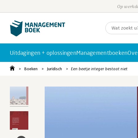
Op werkda
Uitdagingen + oplossingen
Managementboeken
Ove
Boeken
Juridisch
Een beetje integer bestaat niet