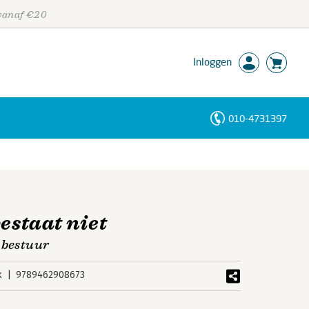
 vanaf €20
Inloggen
010-4731397
Personen
Trefwoorden
bestaat niet
 bestuur
k
9789462908673