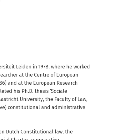
n
rsiteit Leiden in 1978, where he worked 
searcher at the Centre of European 
86) and at the European Research 
ted his Ph.D. thesis 'Sociale 
stricht University, the Faculty of Law, 
ve) constitutional and administrative 
n Dutch Constitutional law, the 
ial Charter, comparative 