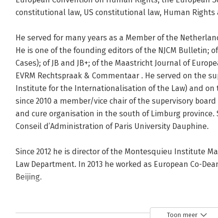
constitutional law, US constitutional law, Human Rights 
He served for many years as a Member of the Netherlan
He is one of the founding editors of the NJCM Bulletin;
Cases); of JB and JB+; of the Maastricht Journal of Europ
EVRM Rechtspraak & Commentaar . He served on the super
Institute for the Internationalisation of the Law) and on 
since 2010 a member/vice chair of the supervisory board 
and cure organisation in the south of Limburg province. S
Conseil d’Administration of Paris University Dauphine.

Since 2012 he is director of the Montesquieu Institute Ma
Law Department. In 2013 he worked as European Co-Dean 
Beijing.
Andere boeken door Aalt Willem He
Toon meer