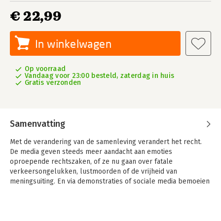
€ 22,99
In winkelwagen
Op voorraad
Vandaag voor 23:00 besteld, zaterdag in huis
Gratis verzonden
Samenvatting
Met de verandering van de samenleving verandert het recht.
De media geven steeds meer aandacht aan emoties
oproepende rechtszaken, of ze nu gaan over fatale
verkeersongelukken, lustmoorden of de vrijheid van
meningsuiting. En via demonstraties of sociale media bemoeien
boze burgers zich steeds sterker met de manier waarop recht
wordt gesproken. Keert de schandpaal terug? Rechters staan
steeds vaker in een spagaat: hou ik mijn rug recht te midden
van alle opwinding, of beweeg ik mee met de veranderende