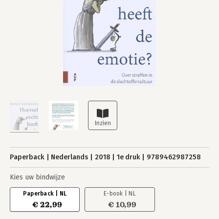
Paperback
Nederlands
2018
1e druk
9789462987258
Kies uw bindwijze
Paperback | NL
E-book | NL
€ 22,99
€ 10,99