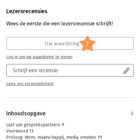
Aantal pagina's:
185
Uitgever:
Amsterdam University Press
Lezersrecensies
Druk:
1
Verschijningsdatum:
15-5-2018
Wees de eerste die een lezersrecensie schrijft!
Hoofdrubriek:
Juridisch
Jongbloed:
Strafrecht algemeen
?
Uw waardering
Log in om uw waardering te geven
Schrijf een recensie
Lees ons recensiebeleid
Inhoudsopgave
Lijst van gesprekspartners 9
Voorwoord 13
Proloog: Mens, maatschappij, media, emoties 19