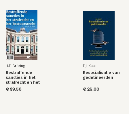
H.E. Bröring
F.J. Kaat
Bestraffende
Resocialisatie van
sancties in het
gedetineerden
strafrecht en het
bestuursrecht
€ 39,50
€ 25,00