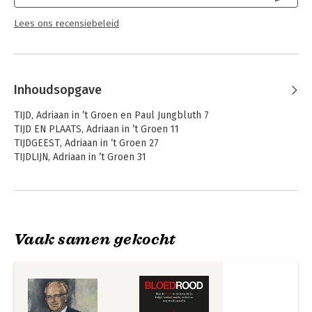
Lees ons recensiebeleid
Inhoudsopgave
TIJD, Adriaan in ’t Groen en Paul Jungbluth 7
TIJD EN PLAATS, Adriaan in ’t Groen 11
TIJDGEEST, Adriaan in ’t Groen 27
TIJDLIJN, Adriaan in ’t Groen 31
TIJD EN OVERWEGING 39
Vier laatste gesprekken met Van Kemenade over
onderwijsbeleid
Sociale ongelijkheid 39
Vaak samen gekocht
Vrijheid van onderwijs 55
Leraarschap 65
Onderwijsbestel 75
TIJD EN NOTITIES 87
Onderwijs en gelijke kansen, Jos van Kemenade en Jacques