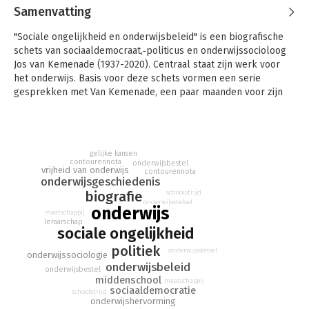
Samenvatting
"Sociale ongelijkheid en onderwijsbeleid" is een biografische
schets van sociaaldemocraat,‑politicus en onderwijssocioloog
Jos van Kemenade (1937-2020). Centraal staat zijn werk voor
het onderwijs. Basis voor deze schets vormen een serie
gesprekken met Van Kemenade, een paar maanden voor zijn
dood.
De‑belangrijkste thema’s van deze gesprekken waren sociale
ongelijkheid, vrijheid van onderwijs, leraarschap en het
gelijke kansen
onderwijsbestel. Van‑Kemenade bleef nadenken over
contourennota
onderwijsbestel
vrijheid van onderwijs
manieren om het onderwijs, maar ook de positie en
contourennota
onderwijsgeschiedenis
werkcondities van leraren te verbeteren. De gesprekken
biografie
schoolstrijd
bestrijken een halve eeuw onderwijsgeschiedenis, waaronder
onderwijsstelsel
onderwijs
de omstreden Middenschool en van Kemenade’s
maatschappij
leraarschap
veelbesproken ‘Contourennota’. Aanvullend op deze schets
sociale ongelijkheid
reageren tijd- en vakgenoten op de visie van Van‑Kemenade
politiek
onderwijsstelsel
en‑plaatsen deze in een historische en‑politieke‑context.
onderwijssociologie
onderwijsbeleid
onderwijsbestel
Dit boekje is de tweede uitgave in de reeks Tijdsbeelden
middenschool
maatschappij
sociaaldemocratie
Onderwijs. Het eerste deel in de reeks gaat over christen
schoolstrijd
onderwijshervorming
democraat en onderwijsbestuurder Willy van Lieshout.