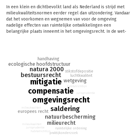
In een klein en dichtbevolkt land als Nederland is strijd met
milieukwaliteitsnormen eerder regel dan uitzondering. Vandaar
dat het voorkomen en wegnemen van voor de omgeving
nadelige effecten van ruimtelijke ontwikkelingen een
belangrijke plaats inneemt in het omgevingsrecht. In de wet-
en regelgeving wordt de verplichting tot het voorkomen en
wegnemen van voor de omgeving nadelige effecten
vormgegeven als de verplichting mitigerende en
compenserende maatregelen te treffen, soms in combinatie
handhaving
met mogelijkheden tot saldering.
ecologische hoofdstructuur
natura 2000
stikstofdepositie
In dit onderzoek is ten eerste geanalyseerd welke
bestuursrecht
luchtkwaliteit
verplichtingen met betrekking tot mitigatie, compensatie en
mitigatie
wetgeving
saldering uit de wet- en regelgeving met betrekking tot Natura
habitatrichtlijn
compensatie
2000, de Ecologische Hoofdstructuur, luchtkwaliteit en
jurisprudentie
stikstofdepositie volgen. Vervolgens is geanalyseerd hoe in de
omgevingsrecht
praktijk uitvoering wordt gegeven aan de uit deze wet- en
saldering
milieukwaliteit
regelgeving voortvloeiende verplichtingen.
europees recht
natuurbescherming
Na deze analyse van het nationale recht wordt ingegaan op de
milieurecht
milieukwaliteit
Franse wet- en regelgeving met betrekking tot mitigatie en
jurisprudentie
ruimtelijke ordening
compensatie, alsmede op de wijze waarop hier in de Franse
habitatrichtlijn
praktijkonderzoek