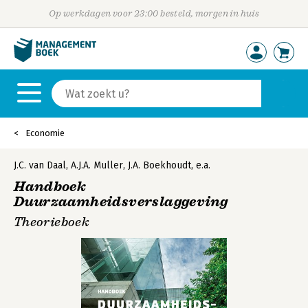
Op werkdagen voor 23:00 besteld, morgen in huis
Economie
J.C. van Daal
,
A.J.A. Muller
,
J.A. Boekhoudt
,
e.a.
Handboek
Duurzaamheidsverslaggeving
Theorieboek