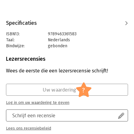
Specificaties
ISBN13:
9789463361583
Taal:
Nederlands
Bindwijze:
gebonden
Aantal pagina's:
544
Uitgever:
De Harmonie
Lezersrecensies
Druk:
1
Verschijningsdatum:
14-4-2023
Wees de eerste die een lezersrecensie schrijft!
Hoofdrubriek:
Geschiedenis
?
Uw waardering
Log in om uw waardering te geven
Schrijf een recensie
Lees ons recensiebeleid