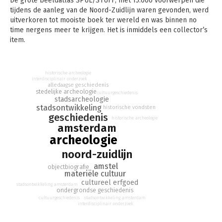
De grote beeldatlas SPUL/STUFF, met 15.000 voorwerpen die
tijdens de aanleg van de Noord-Zuidlijn waren gevonden, werd
uitverkoren tot mooiste boek ter wereld en was binnen no
time nergens meer te krijgen. Het is inmiddels een collector’s
item.
In vervolg hierop verschijnt nu Onder de Amstel. Hierin
begeven 31 auteurs – variërend van historici, archeologen en
historische archeologie
materiaaldeskundigen tot journalisten, conservatoren en
interdisciplinair onderzoek
alledaagse geschiedenis
onderzoekers – zich op een historisch-archeologische
stedelijke archeologie
cultuurgeschiedenis
speurtocht die heeft geresulteerd in 107 verhalen, ieder
stadsarcheologie
gebaseerd op een specifieke vondst of functionele groep
stadsontwikkeling
historische vondsten
geschiedenis
vondsten.
historische archeologie
amsterdam
Het resultaat is een rijkgeschakeerde bloemlezing van de vele
archeologie
verhalen die in de bodemvondsten van de Noord/Zuidlijn
noord-zuidlijn
Amsterdam verborgen liggen.
amstel
objectbiografie
materiële cultuur
cultureel erfgoed
stadsontwikkeling amsterdam
ondergrondse geschiedenis
cultuurgeschiedenis
stadsontwikkeling amsterdam
interdisciplinair onderzoek