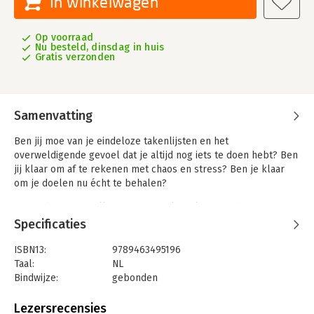
In winkelwagen
Op voorraad
Nu besteld, dinsdag in huis
Gratis verzonden
Samenvatting
Ben jij moe van je eindeloze takenlijsten en het
overweldigende gevoel dat je altijd nog iets te doen hebt? Ben
jij klaar om af te rekenen met chaos en stress? Ben je klaar
om je doelen nu écht te behalen?
Dan is de succesvolle Structuurjunkie-planner echt iets voor
jou. Deze planner is ongedateerd, dus je kan beginnen op het
Specificaties
moment dat jou uitkomt. Een week overslaan? Geen probleem.
ISBN13:
9789463495196
De planner heeft 4 jaaroverzichten, 12 maandoverzichten én 54
Taal:
NL
weekoverzichten, alsook lijntjespagina's en pixeldagboeken
Bindwijze:
gebonden
achterin. Op elke pagina is voldoende ruimte aanwezig om
Aantal pagina's:
176
bijkomende taken te noteren.
Uitgever:
Blossom Books BOLD
Lezersrecensies