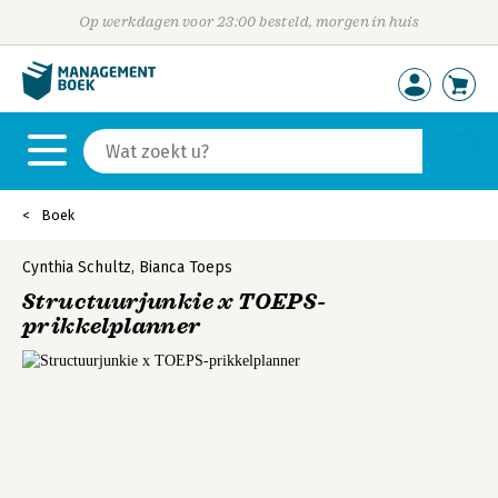
Op werkdagen voor 23:00 besteld, morgen in huis
Boek
Cynthia Schultz
,
Bianca Toeps
Structuurjunkie x TOEPS-
prikkelplanner