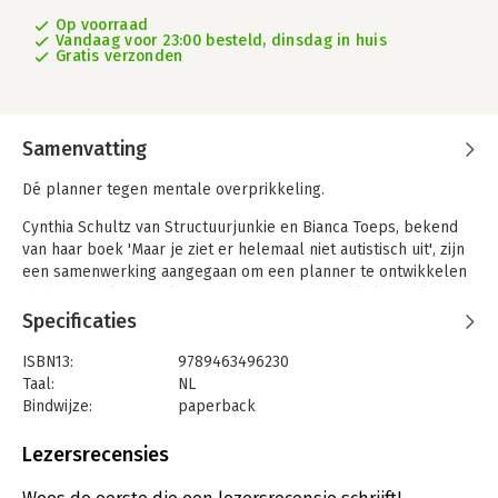
Op voorraad
Vandaag voor 23:00 besteld, dinsdag in huis
Gratis verzonden
Samenvatting
Dé planner tegen mentale overprikkeling.
Cynthia Schultz van Structuurjunkie en Bianca Toeps, bekend
van haar boek 'Maar je ziet er helemaal niet autistisch uit', zijn
een samenwerking aangegaan om een planner te ontwikkelen
die bij uitstek geschikt is voor mensen die prikkelgevoelig zijn:
rustig, overzichtelijk, behapbaar en met een focus op het
Specificaties
voorkomen van overprikkeling.
ISBN13:
9789463496230
Met de planningsexpertise van Cynthia Schultz en de
Taal:
NL
persoonlijke ervaringen van Bianca Toeps is een geheel nieuw
Bindwijze:
paperback
concept opgezet. Deze ongedateerde planner op A4-formaat
Aantal pagina's:
240
biedt veel handvaten om een weekplanning te maken, en die
Uitgever:
Blossom Books BOLD
Lezersrecensies
daarna uit te werken in een gedetailleerd dagoverzicht,
Druk:
1
inclusief tool om mentale belasting te monitoren.
Verschijningsdatum:
18-9-2025