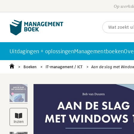
Op werkda
Uitdagingen + oplossingen
Managementboeken
Ove
Boeken
IT-management / ICT
Aan de slag met Window