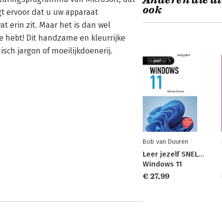
Anderen die di
ook
gt ervoor dat u uw apparaat
t erin zit. Maar het is dan wel
e hebt! Dit handzame en kleurrijke
isch jargon of moeilijkdoenerij.
Bob van Duuren
Leer jezelf SNEL…
Windows 11
€ 27,99