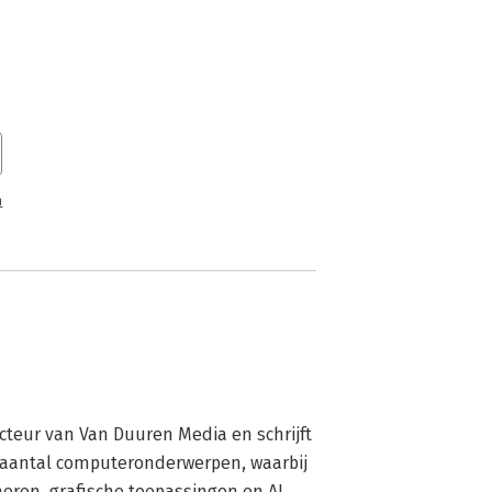
n
cteur van Van Duuren Media en schrijft 
 aantal computeronderwerpen, waarbij 
mmeren, grafische toepassingen en AI 