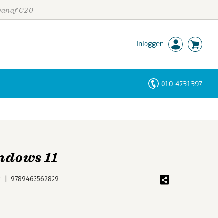
 vanaf €20
Inloggen
010-4731397
Personen
Trefwoorden
ndows 11
k
9789463562829