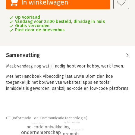
In winkelwagen
Op voorraad
Vandaag voor 23:00 besteld, dinsdag in huis
Gratis verzonden
Past door de brievenbus
Samenvatting
Maak vandaag nog wat jij nodig hebt voor hobby, werk leven.
Met het Handboek Vibecoding laat Erwin Blom zien hoe
toegankelijk het bouwen van websites, apps en tools
inmiddels is geworden. Dankzij no-code en low-code platforms
heb je geen technische kennis meer nodig om slimme digitale
oplossingen te maken voor werk, hobby of een eigen project.
Je kunt vandaag nog beginnen met iets dat werkt én er goed
uitziet.
ICT (Informatie- en CommunicatieTechnologie)
Erwin Blom volgt ook deze ontwikkeling van dichtbij. In dit
ondernemen
veranderen
no-code ontwikkeling
praktische boek legt hij stap voor stap uit hoe vibecoding
veranderen
ondernemerschap
prompts
werkt, welke tools je kunt gebruiken, wat de voor- en nadelen