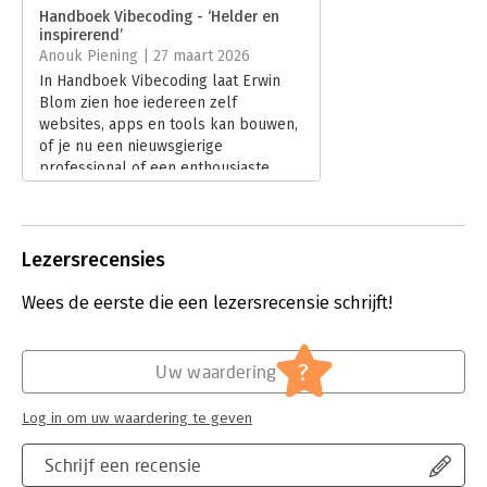
Verschijningsdatum:
25-2-2026
Handboek Vibecoding - ‘Helder en
inspirerend’
Hoofdrubriek:
IT-management / ICT
Anouk Piening | 27 maart 2026
In Handboek Vibecoding laat Erwin
Blom zien hoe iedereen zelf
websites, apps en tools kan bouwen,
of je nu een nieuwsgierige
professional of een enthousiaste
beginner bent. Het is een
toegankelijk en inspirerend doe-
boek dat de drempel om te starten
verlaagt.
Lezersrecensies
Lees verder
Wees de eerste die een lezersrecensie schrijft!
?
Uw waardering
Log in om uw waardering te geven
Schrijf een recensie