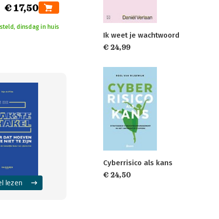
€ 17,50
teld, dinsdag in huis
Ik weet je wachtwoord
€ 24,99
Cyberrisico als kans
€ 24,50
el lezen