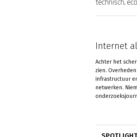
technisch, ec
Internet a
Achter het sche
zien. Overheden 
infrastructuur 
netwerken. Niem
onderzoeksjourn
SPOTLIGHT