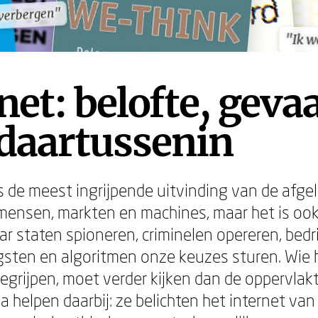
e verbergen"
e verbergen"
"Ik w
"Ik w
net: belofte, geva
 daartussenin
is de meest ingrijpende uitvinding van de afg
mensen, markten en machines, maar het is ook
 staten spioneren, criminelen opereren, bedr
ten en algoritmen onze keuzes sturen. Wie h
 begrijpen, moet verder kijken dan de oppervla
 helpen daarbij: ze belichten het internet van