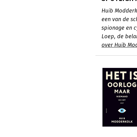
Huib Modderko
een van de sc
spionage en c
Loep, de belan
over Huib Mo