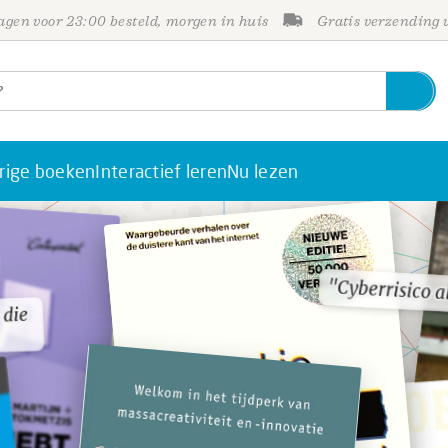
gen voor 23:00 besteld, morgen in huis
Gratis verzending
rige boeken
Interactief leren
Nu lezen
"Cyberrisico a
"Cyberrisico a
 die
 die