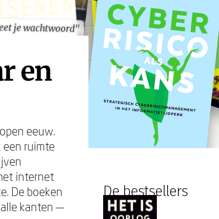
eet je wachtwoord"
eet je wachtwoord"
ar en
elopen eeuw.
 een ruimte
ijven
et internet
De bestsellers
kte. De boeken
 alle kanten —