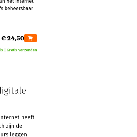
an het internet
o's beheersbaar
€ 24,50
is | Gratis verzonden
igitale
internet heeft
h zijn de
eurs leggen