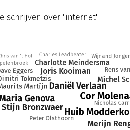
e schrijven over 'internet'
Charles Leadbeater
Wijnand Jonge
hris van 't Hof
Charlotte Meindersma
ppelenbroek
Rens van
Joris Kooiman
Dave Eggers
Dimitri Tokmetzis
Michel Sc
Daniël Verlaan
Maurits Martijn
Cor Molena
Maria Genova
Nicholas Carr
Stijn Bronzwaer
Huib Modderko
Peter Olsthoorn
Merijn Ren