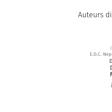
Auteurs di
C
E.D.C. Ne