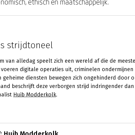
onomisch, ethisch en maatschappelijk.
ls strijdtoneel
rm van alledag speelt zich een wereld af die de meest
voeren digitale operaties uit, criminelen ondermijnen 
en geheime diensten bewegen zich ongehinderd door o
and beschrijft deze verborgen strijd indringender dan
alist
Huib Modderkolk
.
: Huib Modderkolk