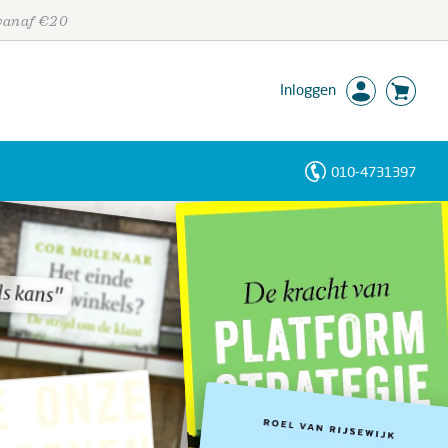
 vanaf €20
Inloggen
010-4731397
Personen
Trefwoorden
ls kans"
ls kans"