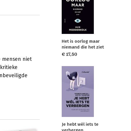
Het is oorlog maar
niemand die het ziet
€ 17,50
e mensen niet
kritieke
nbeveiligde
Je hebt wél iets te
verbergen