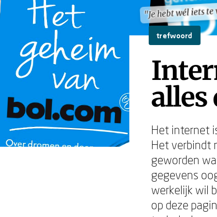
"Je hebt wél iets t
"Je hebt wél iets t
trefwoord
Inter
alles
Het internet 
Het verbindt 
geworden waar
gegevens oogs
werkelijk wil
op deze pagina