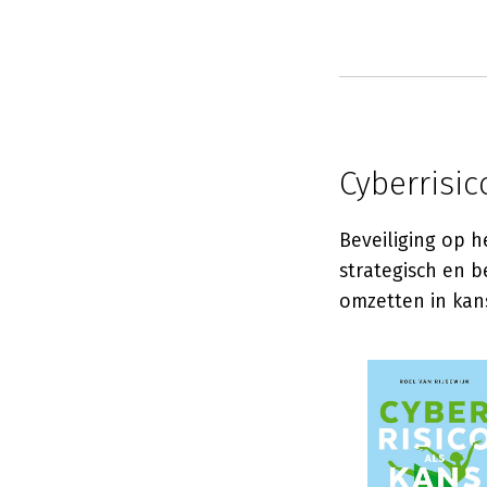
Cyberrisic
Beveiliging op h
strategisch en b
omzetten in kans