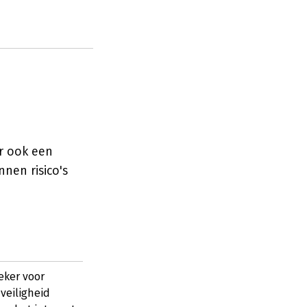
ar ook een
nnen risico's
eker voor
veiligheid