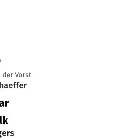
n
 der Vorst
haeffer
ar
lk
gers