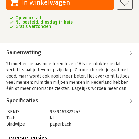
In winkelwagen
Op voorraad
Nu besteld, dinsdag in huis
Gratis verzonden
Samenvatting
‘U moet er helaas mee leren leven.’ Als een dokter je dat
vertelt, staat je leven op zijn kop. Chronisch ziek: je gaat niet
dood, maar wordt ook nooit meer beter. Het overkomt talloos
veel mensen; ruim tien miljoen mensen in Nederland hebben
één of meer chronische ziekten. Dagelijks worden meer dan
twee miljoen mensen daardoor belemmerd in hun werk. Eén
Specificaties
miljoen mensen kunnen niet meer werken.
Of je nu MS hebt of reuma, een burn-out of long covid, een
ISBN13:
9789463822947
hersenziekte, een hartaandoening, een spierziekte of
Taal:
NL
restverschijnselen van een kankerbehandeling, iedereen met
Bindwijze:
paperback
een chronische ziekte loopt tegen dezelfde dingen aan. Naast
Aantal pagina's:
256
fysieke klachten hebben invaliderende vermoeidheid,
Uitgever:
Balans
Lezersrecensies