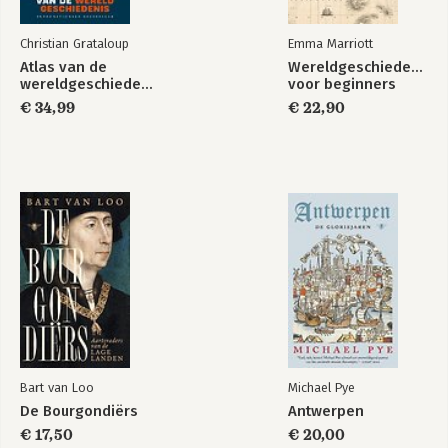
Christian Grataloup
Emma Marriott
Atlas van de
Wereldgeschiedenis
wereldgeschiedenis
voor beginners
€ 34,99
€ 22,90
Bart van Loo
Michael Pye
De Bourgondiërs
Antwerpen
€ 17,50
€ 20,00