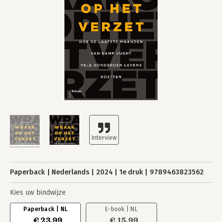
Paperback
Nederlands
2024
1e druk
9789463823562
Kies uw bindwijze
Paperback | NL
E-book | NL
€ 23,99
€ 15,99