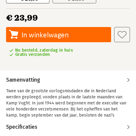
€ 23,99
In winkelwagen
Nu besteld, zaterdag in huis
Gratis verzonden
Samenvatting
Twee van de grootste oorlogsmisdaden die in Nederland
werden gepleegd, vonden plaats in de laatste maanden van
Kamp Vught. In juni 1944 werd begonnen met de executie van
vele honderden verzetsmensen. Bij het opheffen van het
kamp, begin september van dat jaar, besloten de nazi’s
vervolgens alle nog levende gevangenen te deporteren naar
Specificaties
de kampen Sachsenhausen en Ravensbrück. Meer dan de helft,
rond de 1900 verzetslieden, zou uiteindelijk bezwijken.