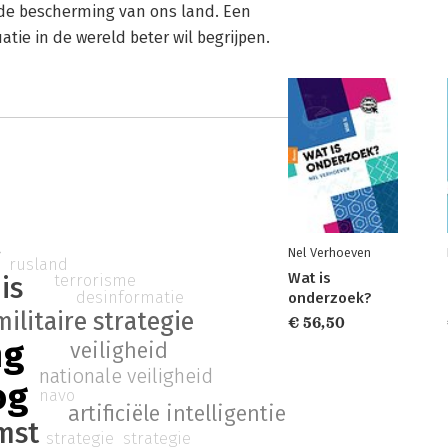
 de bescherming van ons land. Een
tie in de wereld beter wil begrijpen.
g
Nel Verhoeven
rusland
Wat is
terrorisme
is
desinformatie
onderzoek?
militaire strategie
€ 56,50
ng
veiligheid
nationale veiligheid
og
navo
artificiële intelligentie
mst
strategie
strategie