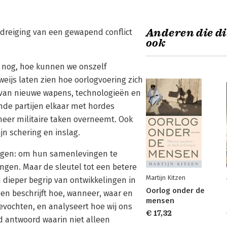
Anderen die di
 dreiging van een gewapend conflict
ook
r nog, hoe kunnen we onszelf
eijs laten zien hoe oorlogvoering zich
g van nieuwe wapens, technologieën en
nde partijen elkaar met hordes
 meer militaire taken overneemt. Ook
jn schering en inslag.
ngen: om hun samenlevingen te
ngen. Maar de sleutel tot een betere
Martijn Kitzen
 dieper begrip van ontwikkelingen in
Oorlog onder de
gen beschrijft hoe, wanneer, waar en
mensen
vochten, en analyseert hoe wij ons
€ 17,32
 antwoord waarin niet alleen