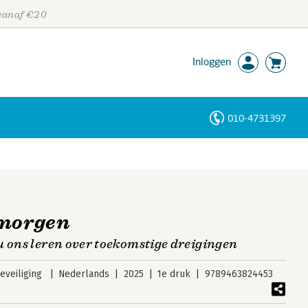
 vanaf €20
Inloggen
010-4731397
Personen
Trefwoorden
 morgen
u ons leren over toekomstige dreigingen
veiliging
Nederlands
2025
1e druk
9789463824453