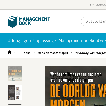
Op werkda
Uitdagingen + oplossingen
Managementboeken
Ove
E-Books
Mens en maatschappij
De oorlog van morge