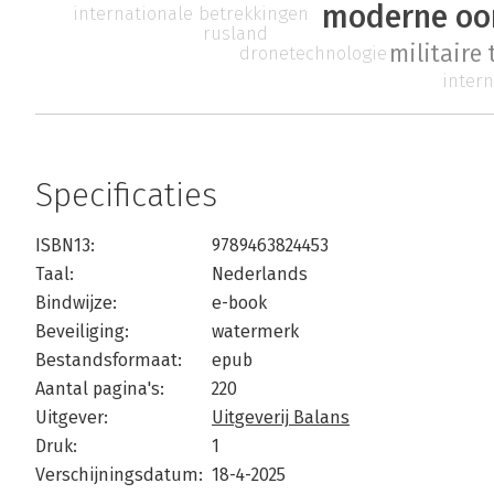
moderne oo
internationale betrekkingen
rusland
militaire
dronetechnologie
inter
Specificaties
ISBN13:
9789463824453
Taal:
Nederlands
Bindwijze:
e-book
Beveiliging:
watermerk
Bestandsformaat:
epub
Aantal pagina's:
220
Uitgever:
Uitgeverij Balans
Druk:
1
Verschijningsdatum:
18-4-2025