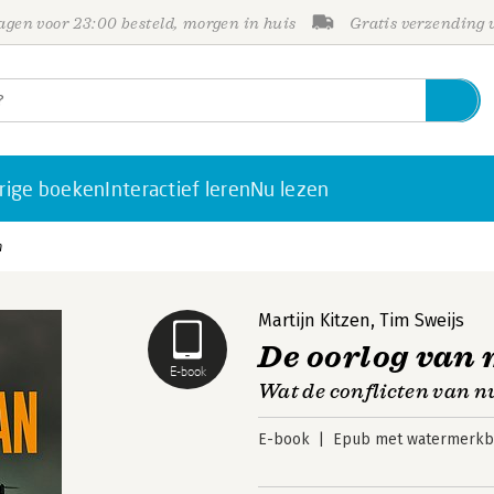
gen voor 23:00 besteld, morgen in huis
Gratis verzending
rige boeken
Interactief leren
Nu lezen
n
Martijn Kitzen
,
Tim Sweijs
De oorlog van
E-book
Wat de conflicten van n
E-book
Epub met watermerkbe