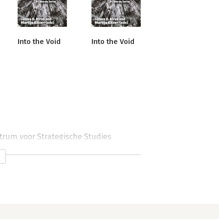
Into the Void
Into the Void
trum voor Strategische Studies 
r van gewapende conflicten en 
itaire) besluitvormers op het gebied 