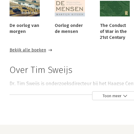
De oorlog van
Oorlog onder
The Conduct
morgen
de mensen
of War in the
21st Century
Bekijk alle boeken
Over Tim Sweijs
Dr. Tim Sweijs is onderzoeksdirecteur bij het Haagse Cen
(hcss). Hij doet onderzoek naar het veranderend karakte
Toon meer
adviseert overheden, internationale organisaties en (mil
van defensie en veiligheid.