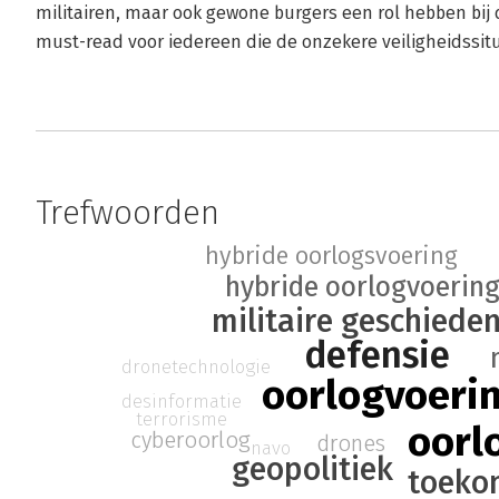
militairen, maar ook gewone burgers een rol hebben bij
must-read voor iedereen die de onzekere veiligheidssitua
Trefwoorden
hybride oorlogsvoering
hybride oorlogvoerin
militaire geschieden
defensie
dronetechnologie
oorlogvoeri
desinformatie
terrorisme
oorl
cyberoorlog
drones
navo
geopolitiek
toeko