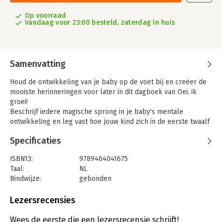
Op voorraad
Vandaag voor 23:00 besteld, zaterdag in huis
Samenvatting
Houd de ontwikkeling van je baby op de voet bij en creëer de
mooiste herinneringen voor later in dit dagboek van Oei, ik
groei!
Beschrijf iedere magische sprong in je baby's mentale
ontwikkeling en leg vast hoe jouw kind zich in de eerste twaalf
maanden van zijn leven ontwikkelt. Hoe ontdekt jouw baby de
Specificaties
wereld? Wat deed hij? Hoe reageerde hij? Waar keek hij naar?
Dit dagboek voor baby's eerste jaar helpt je oog te krijgen
ISBN13:
9789464041675
voor de kleine sprongetjes die juist het grote verschil maken.
Taal:
NL
Bindwijze:
gebonden
- Haal het mooiste uit de sprongen in je baby's mentale
Aantal pagina's:
144
ontwikkeling
Uitgever:
Fontaine Uitgevers
Lezersrecensies
- Met vragen die je helpen je baby beter te leren kennen
Druk:
5
- Word zelf de auteur van het mooiste levensboek
Verschijningsdatum:
18-1-2022
Wees de eerste die een lezersrecensie schrijft!