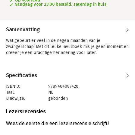
Op voorraad
Vandaag voor 23:00 besteld, zaterdag in huis
Samenvatting
Wat gebeurt er veel in de negen maanden van je
zwangerschap! Met dit leuke invulboek mis je geen moment en
creëer je een prachtige herinnering voor later.
Specificaties
ISBN13:
9789464087420
Taal:
NL
Bindwijze:
gebonden
Aantal pagina's:
96
Uitgever:
Imagebooks & Stationery
Lezersrecensies
Druk:
1
Verschijningsdatum:
1-8-2024
Wees de eerste die een lezersrecensie schrijft!
Hoofdrubriek:
Cadeauboeken