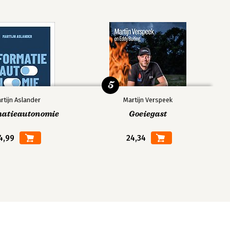
5
rtijn Aslander
Martijn Verspeek
matieautonomie
Goeiegast
4,99
24,34