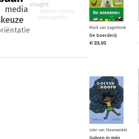
visagist
m
media
digitale media
choreografie
skeuze
Mack van Gageldonk
riëntatie
De boerderij
€ 23,95
Joke van Steenwinkel
Golven in mijn