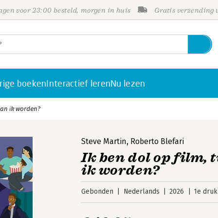
gen voor 23:00 besteld, morgen in huis
Gratis verzending
rige boeken
Interactief leren
Nu lezen
 kan ik worden?
Steve Martin
,
Roberto Blefari
Ik ben dol op film, 
ik worden?
Gebonden
Nederlands
2026
1e druk