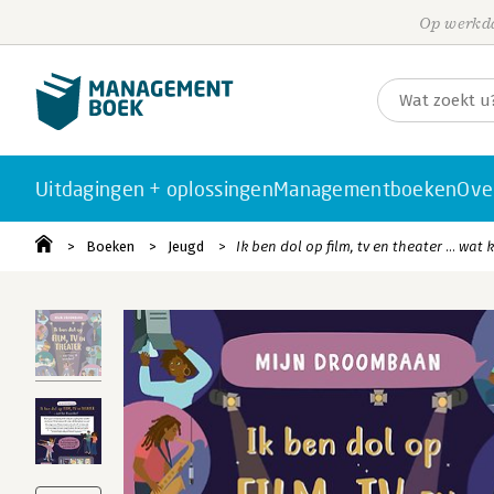
Op werkda
Uitdagingen + oplossingen
Managementboeken
Ove
Boeken
Jeugd
Ik ben dol op film, tv en theater … wat