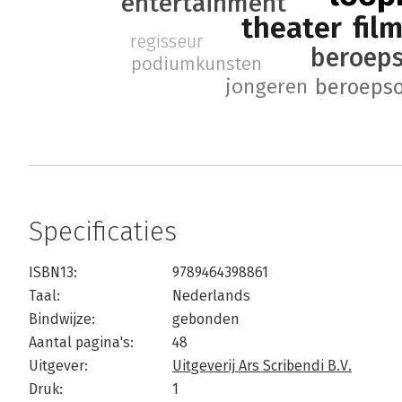
entertainment
fil
theater
regisseur
beroep
podiumkunsten
beroepso
jongeren
Specificaties
ISBN13:
9789464398861
Taal:
Nederlands
Bindwijze:
gebonden
Aantal pagina's:
48
Uitgever:
Uitgeverij Ars Scribendi B.V.
Druk:
1