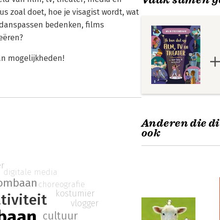
s zoal doet, hoe je visagist wordt, wat
e danspassen bedenken, films
reëren?
aan mogelijkheden!
Anderen die di
ook
er
digitale media
ombaan
choreografie
kostumier
tiviteit
vlogger
baan
cultuur