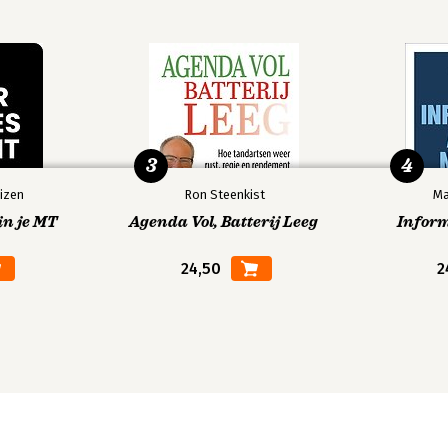
3
4
izen
Ron Steenkist
Ma
in je MT
Agenda Vol, Batterij Leeg
Infor
24,50
2