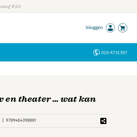
 vanaf €20
Inloggen
010-4731397
Personen
Trefwoorden
tv en theater … wat kan
9789464398861