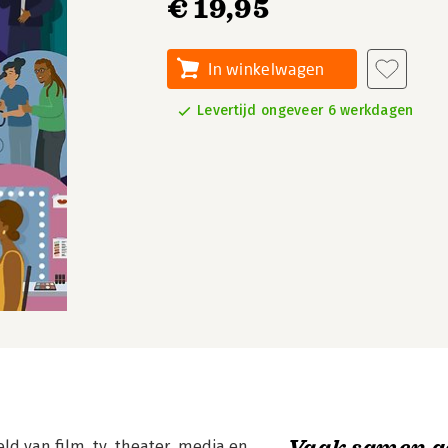
€ 19,95
In winkelwagen
Levertijd ongeveer 6 werkdagen
Vaak samen g
d van film, tv, theater, media en