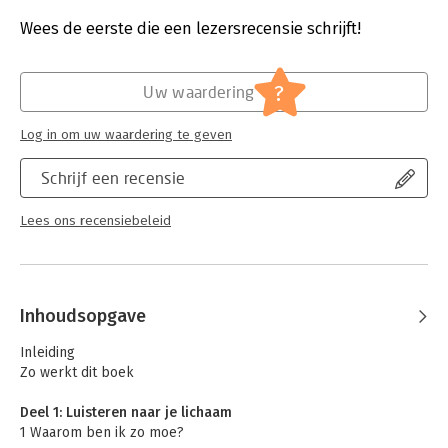
Druk:
1
Verschijningsdatum:
27-9-2023
Wees de eerste die een lezersrecensie schrijft!
Hoofdrubriek:
Psychologie
?
Uw waardering
Log in om uw waardering te geven
Schrijf een recensie
Lees ons recensiebeleid
Inhoudsopgave
Inleiding
Zo werkt dit boek
Deel 1: Luisteren naar je lichaam
1 Waarom ben ik zo moe?