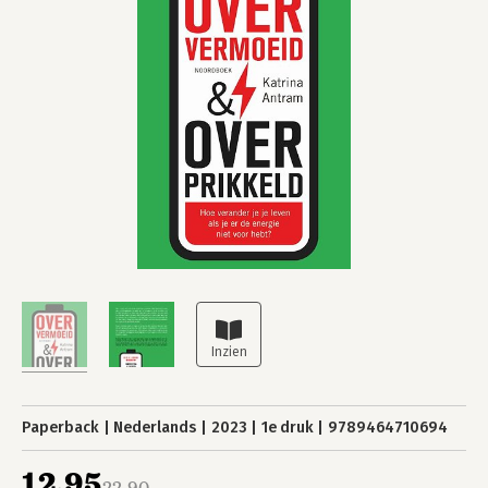
Paperback
Nederlands
2023
1e druk
9789464710694
12,95
22,90