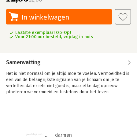
In winkelwagen
Laatste exemplaar! Op=Op!
Voor 21:00 uur besteld, vrijdag in huis
Samenvatting
Het is niet normaal om je altijd moe te voelen. Vermoeidheid is
een van de belangrijkste signalen van je lichaam om je te
vertellen dat er iets niet goed is, maar elke dag opnieuw
ploeteren we vermoeid en lusteloos door het leven.
Dit boek geeft je de informatie om deze symptomen te
identificeren en te begrijpen, evenals de hulpmiddelen om de
energie terug te winnen die zo fundamenteel is voor je
gezondheid, geluk en geestelijk welzijn.
Karina Antram weet uit eigen ervaring hoe dat voelt en daarom
darmen
geestelijk welzijn